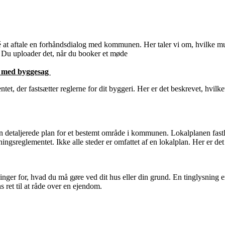
é at aftale en forhåndsdialog med kommunen. Her taler vi om, hvilke mu
. Du uploader det, når du booker et møde
e med byggesag
et, der fastsætter reglerne for dit byggeri. Her er det beskrevet, hvilket
en detaljerede plan for et bestemt område i kommunen. Lokalplanen fast
gningsreglementet. Ikke alle steder er omfattet af en lokalplan. Her er 
r for, hvad du må gøre ved dit hus eller din grund. En tinglysning er en
 ret til at råde over en ejendom.