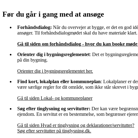
Før du går i gang med at ansøge
Forhåndsdialog:
Når du overvejer at bygge, er det en god id
ansøger. Til forhåndsdialogmødet skal du have materiale klart
Gå til siden om forhåndsdialog - hvor du kan booke mød
Orienter dig i bygningsreglementet
: Det er bygningsreglement
på din bygning.
Orienter dig i bygningsreglementet her.
Find kort, lokalplan eller kommuneplan
: Lokalplaner er d
være særlige regler for dit område, som ikke står skrevet i by
Gå til siden Lokal- og kommuneplaner
Søg efter tinglysning og servitutter:
Der kan være begrænsninge
ejendom. En servitut er en bestemmelse, som begrænser ejerens
Gå til siden Hvad er tinglysning og deklarationer/servitutter?
Søg efter servitutter på tinglysning.dk.