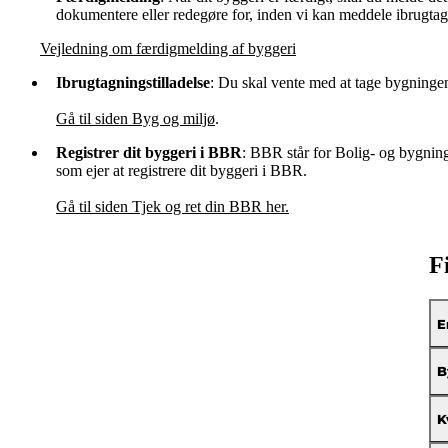
dokumentere eller redegøre for, inden vi kan meddele ibrugta
Vejledning om færdigmelding af byggeri
Ibrugtagningstilladelse
: Du skal vente med at tage bygningen 
Gå til siden Byg og miljø
.
Registrer dit byggeri i BBR
: BBR står for Bolig- og bygnings
som ejer at registrere dit byggeri i BBR.
Gå til siden Tjek og ret din BBR her.
F
E
B
K