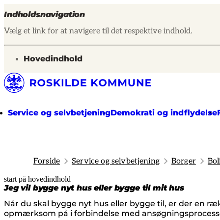
Indholdsnavigation
Vælg et link for at navigere til det respektive indhold.
gå til
Hovedindhold
Service og selvbetjening
Demokrati og indflydelse
Forside
Service og selvbetjening
Borger
Bol
start på hovedindhold
senest opdateret 26. maj 2026
Jeg vil bygge nyt hus eller bygge til mit hus
Når du skal bygge nyt hus eller bygge til, er der en r
opmærksom på i forbindelse med ansøgningsprocessen