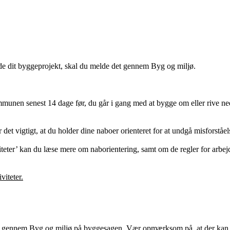
de dit byggeprojekt, skal du melde det gennem Byg og miljø.
mmunen senest 14 dage før, du går i gang med at bygge om eller rive n
det vigtigt, at du holder dine naboer orienteret for at undgå misforståel
teter’ kan du læse mere om naborientering, samt om de regler for arbejd
viteter.
det gennem Byg og miljø på byggesagen. Vær opmærksom på, at der kan væ