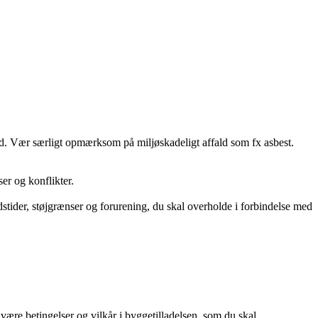
ed. Vær særligt opmærksom på miljøskadeligt affald som fx asbest.
ser og konflikter.
stider, støjgrænser og forurening, du skal overholde i forbindelse med
re betingelser og vilkår i byggetilladelsen, som du skal