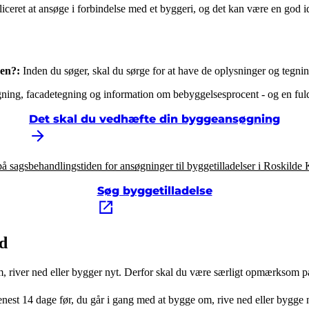
eret at ansøge i forbindelse med et byggeri, og det kan være en god idé
gen?:
Inden du søger, skal du sørge for at have de oplysninger og tegni
gning, facadetegning og information om bebyggelsesprocent - og en fuldm
Det skal du vedhæfte din byggeansøgning
på sagsbehandlingstiden for ansøgninger til byggetilladelser i Roskil
Søg byggetilladelse
ld
m, river ned eller bygger nyt. Derfor skal du være særligt opmærksom på 
st 14 dage før, du går i gang med at bygge om, rive ned eller bygge 