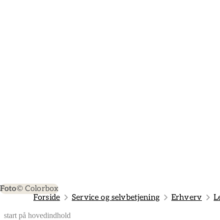
Foto
© Colorbox
Forside
Service og selvbetjening
Erhverv
L
start på hovedindhold