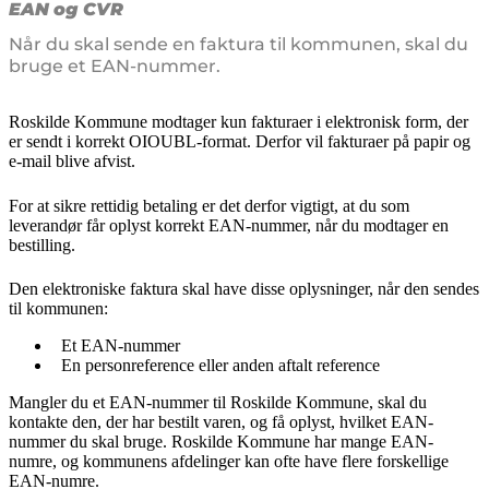
senest opdateret 19. august 2025
EAN og CVR
Når du skal sende en faktura til kommunen, skal du
bruge et EAN-nummer.
Roskilde Kommune modtager kun fakturaer i elektronisk form, der
er sendt i korrekt OIOUBL-format. Derfor vil fakturaer på papir og
e-mail blive afvist.
For at sikre rettidig betaling er det derfor vigtigt, at du som
leverandør får oplyst korrekt EAN-nummer, når du modtager en
bestilling.
Den elektroniske faktura skal have disse oplysninger, når den sendes
til kommunen:
Et EAN-nummer
En personreference eller anden aftalt reference
Mangler du et EAN-nummer til Roskilde Kommune, skal du
kontakte den, der har bestilt varen, og få oplyst, hvilket EAN-
nummer du skal bruge. Roskilde Kommune har mange EAN-
numre, og kommunens afdelinger kan ofte have flere forskellige
EAN-numre.