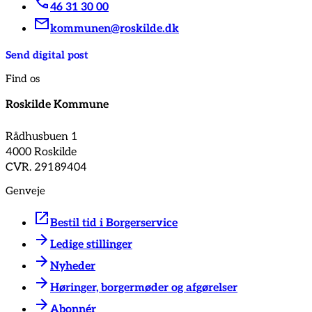
46 31 30 00
kommunen@roskilde.dk
Send digital post
Find os
Roskilde Kommune
Rådhusbuen 1
4000 Roskilde
CVR. 29189404
Genveje
Bestil tid i Borgerservice
Ledige stillinger
Nyheder
Høringer, borgermøder og afgørelser
Abonnér