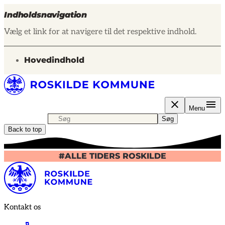
Indholdsnavigation
Vælg et link for at navigere til det respektive indhold.
gå til
Hovedindhold
Menu
Søgning
Søg efter indhold, nyheder eller artikler
Søg
Back to top
#ALLE TIDERS ROSKILDE
Kontakt os