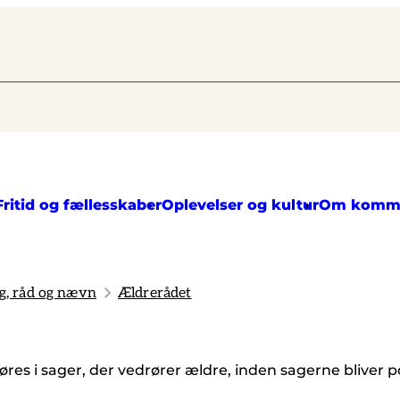
Fritid og fællesskaber
Oplevelser og kultur
Om komm
g, råd og nævn
Ældrerådet
es i sager, der vedrører ældre, inden sagerne bliver pol