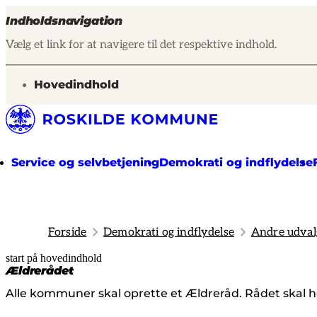
Indholdsnavigation
Vælg et link for at navigere til det respektive indhold.
gå til
Hovedindhold
Service og selvbetjening
Demokrati og indflydelse
Forside
Demokrati og indflydelse
Andre udval
start på hovedindhold
senest opdateret 29. juli 2026
Ældrerådet
Alle kommuner skal oprette et Ældreråd. Rådet skal hør