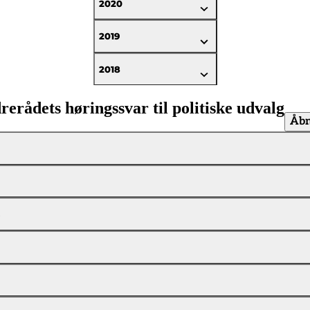
2020
2019
2018
erådets høringssvar til politiske udvalg
Åbn