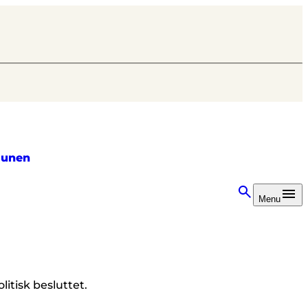
unen
Menu
itisk besluttet.