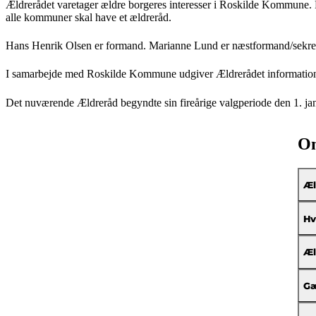
Ældrerådet varetager ældre borgeres interesser i Roskilde Kommune. R
alle kommuner skal have et ældreråd.
Hans Henrik Olsen er formand. Marianne Lund er næstformand/sekre
I samarbejde med Roskilde Kommune udgiver Ældrerådet informatio
Det nuværende Ældreråd begyndte sin fireårige valgperiode den 1. ja
Om
Æl
Hv
Æl
Gæ