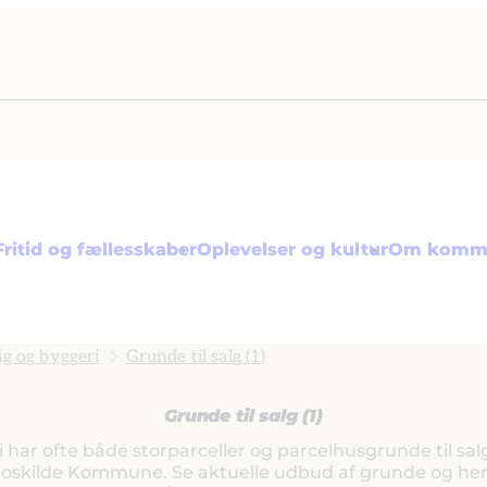
Fritid og fællesskaber
Oplevelser og kultur
Om komm
ig og byggeri
Grunde til salg (1)
Grunde til salg (1)
senest opdateret 11. november 202
i har ofte både storparceller og parcelhusgrunde til salg
oskilde Kommune. Se aktuelle udbud af grunde og he