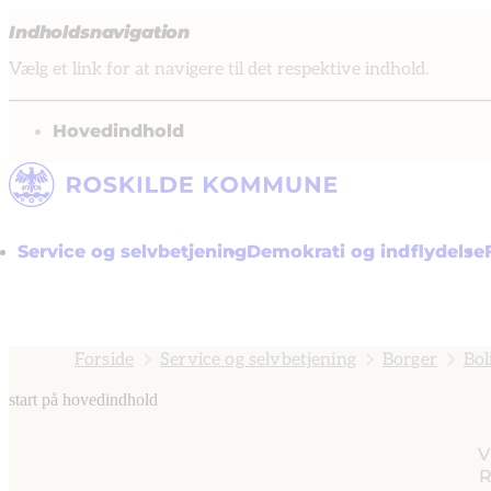
Indholdsnavigation
Vælg et link for at navigere til det respektive indhold.
gå til
Hovedindhold
Service og selvbetjening
Demokrati og indflydelse
Forside
Service og selvbetjening
Borger
Bol
start på hovedindhold
V
R