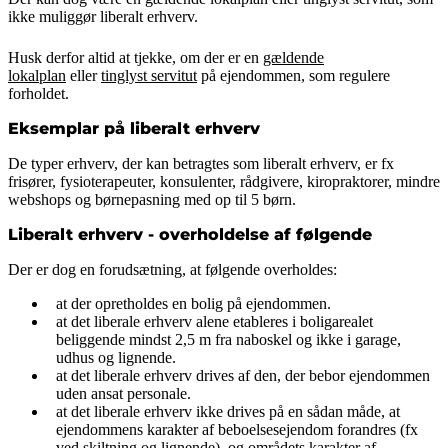
ikke muliggør liberalt erhverv.
Husk derfor altid at tjekke, om der er en
gældende
lokalplan
eller
tinglyst servitut
på ejendommen, som regulere
forholdet.
Eksemplar på liberalt erhverv
De typer erhverv, der kan betragtes som liberalt erhverv, er fx
frisører, fysioterapeuter, konsulenter, rådgivere, kiropraktorer, mindre
webshops og børnepasning med op til 5 børn.
Liberalt erhverv - overholdelse af følgende
Der er dog en forudsætning, at følgende overholdes:
at der opretholdes en bolig på ejendommen.
at det liberale erhverv alene etableres i boligarealet
beliggende mindst 2,5 m fra naboskel og ikke i garage,
udhus og lignende.
at det liberale erhverv drives af den, der bebor ejendommen
uden ansat personale.
at det liberale erhverv ikke drives på en sådan måde, at
ejendommens karakter af beboelsesejendom forandres (fx
ved skiltning og lignende), og områdets karakter af