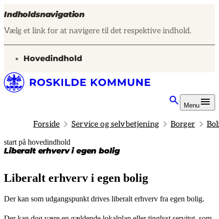
Indholdsnavigation
Vælg et link for at navigere til det respektive indhold.
gå til
Hovedindhold
Menu
Forside
Service og selvbetjening
Borger
Bol
start på hovedindhold
senest opdateret 26. maj 2026
Liberalt erhverv i egen bolig
Liberalt erhverv i egen bolig
Der kan som udgangspunkt drives liberalt erhverv fra egen bolig.
Der kan dog være en gældende lokalplan eller tinglyst servitut, som