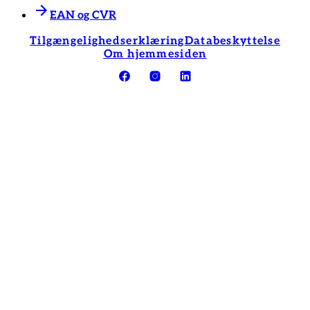
EAN og CVR
Tilgængelighedserklæring
Databeskyttelse
Om hjemmesiden