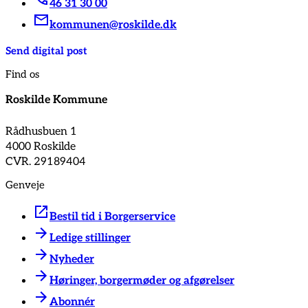
46 31 30 00
kommunen@roskilde.dk
Send digital post
Find os
Roskilde Kommune
Rådhusbuen 1
4000 Roskilde
CVR. 29189404
Genveje
Bestil tid i Borgerservice
Ledige stillinger
Nyheder
Høringer, borgermøder og afgørelser
Abonnér