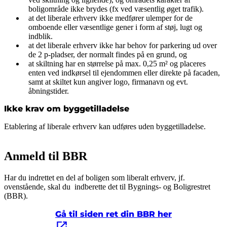
boligområde ikke brydes (fx ved væsentlig øget trafik).
at det liberale erhverv ikke medfører ulemper for de
omboende eller væsentlige gener i form af støj, lugt og
indblik.
at det liberale erhverv ikke har behov for parkering ud over
de 2 p-pladser, der normalt findes på en grund, og
at skiltning har en størrelse på max. 0,25 m² og placeres
enten ved indkørsel til ejendommen eller direkte på facaden,
samt at skiltet kun angiver logo, firmanavn og evt.
åbningstider.
Ikke krav om byggetilladelse
Etablering af liberale erhverv kan udføres uden byggetilladelse.
Anmeld til BBR
Har du indrettet en del af boligen som liberalt erhverv, jf.
ovenstående, skal du indberette det til Bygnings- og Boligrestret
(BBR).
Gå til siden ret din BBR her