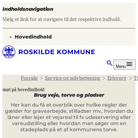
Indholdsnavigation
Vælg et link for at navigere til det respektive indhold.
gå til
Hovedindhold
Menu
Forside
Service og selvbetjening
Erhverv
T
start på hovedindhold
Brug veje, torve og pladser
senest opdateret 22. januar 2025
Her kan du få et overblik over hvilke regler der
gælder for gravearbejde, stilladser mv., hvordan du
låner eller lejer et vejareal til fx udeservering eller
vareudstilling eller hvordan man søger om en
stadeplads på et af kommunens torve.