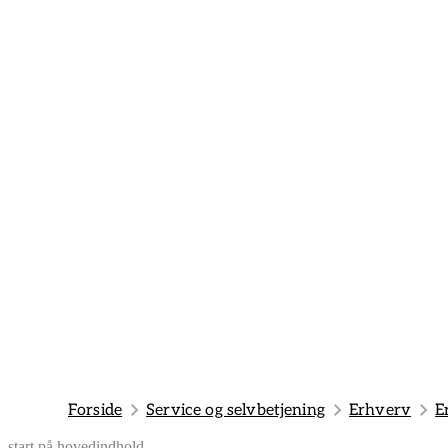
Forside
Service og selvbetjening
Erhverv
E
start på hovedindhold