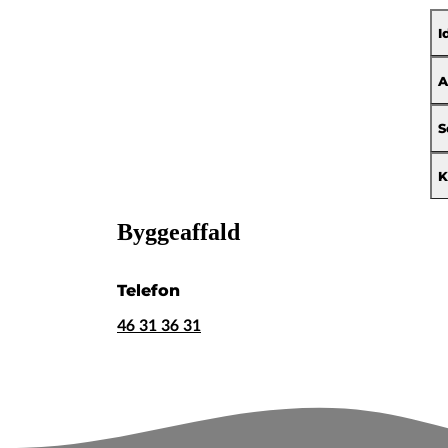
I
A
S
K
Byggeaffald
Telefon
46 31 36 31