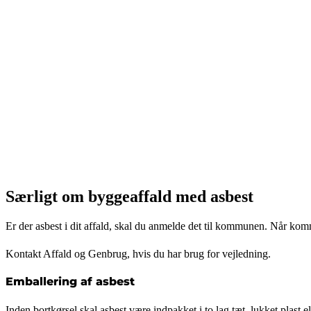
Særligt om byggeaffald med asbest
Er der asbest i dit affald, skal du anmelde det til kommunen. Når kom
Kontakt Affald og Genbrug, hvis du har brug for vejledning.
Emballering af asbest
Inden bortkørsel skal asbest være indpakket i to lag tæt, lukket plast e