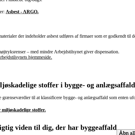
er:
Asbest - ARGO.
terialer der indeholder asbest udføres af firmaer som er godkendt til 
højtryksrenser – med mindre Arbejdstilsynet giver dispensation.
rbejdstilsynets hjemmeside.
øskadelige stoffer i bygge- og anlægsaffald
rænseværdier til at klassificere bygge- og anlægsaffald som enten uforur
iljøskadelige stoffer.
igtig viden til dig, der har byggeaffald
Åbn al