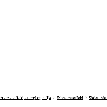
rhvervsaffald, energi og miljø
Erhvervsaffald
Sådan hån