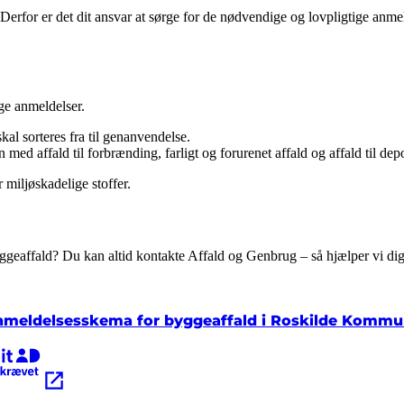
rfor er det dit ansvar at sørge for de nødvendige og lovpligtige anmeld
ige anmeldelser.
al sorteres fra til genanvendelse.
 med affald til forbrænding, farligt og forurenet affald og affald til dep
r miljøskadelige stoffer.
byggeaf­fald? Du kan altid kontakte Affald og Genbrug – så hjælper vi dig
meldelsesskema for byggeaffald i Roskilde Komm
æver MitID