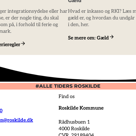
Gæld
er integrationsydelse eller har
Hvad er inkasso og RKI? Læs 
e, er der nogle ting, du skal
gæld er, og hvordan du undgår 
 på, i forhold til ferie og
i den, her.
mark.
Se mere om: Gæld
rieregler
#ALLE TIDERS ROSKILDE
Find os
Roskilde Kommune
00
@roskilde.dk
Rådhusbuen 1
4000 Roskilde
CVR. 29189404