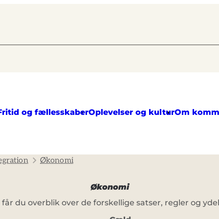
Fritid og fællesskaber
Oplevelser og kultur
Om komm
egration
Økonomi
Økonomi
senest opdateret 27. januar 2025
 får du overblik over de forskellige satser, regler og ydel