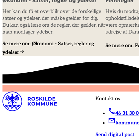
Økonomi - Satser, regler og ydelser
Ferieregler
Her kan du få et overblik over de forskellige
Hvis du modtag
satser og ydelser, der måske gælder for dig.
opholdstilladels
Du kan også læse om de regler, der gælder, når
være opmærksom
man modtager ydelser.
udrejse af Dan
Se mere om: Økonomi - Satser, regler og
Se mere om: Fe
ydelser
Kontakt os
46 31 30 
kommunen
Send digital post