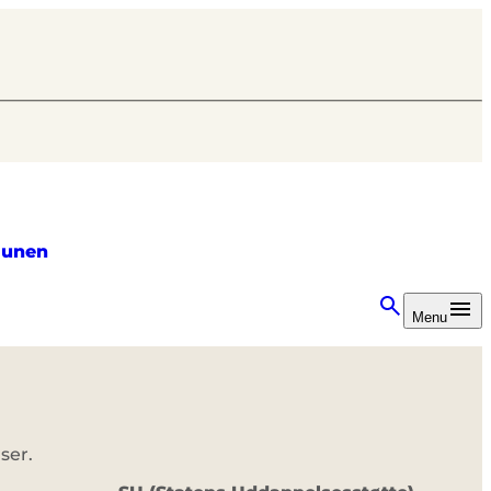
unen
Menu
ser.