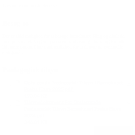
Læs mere om områdeledelse.
Besøg os
Der er altid mulighed for at besøge børnehuset. Ring og aftalt tid
med personalet. Vi giver gerne en rundvisning i huset og fortæller
lidt mere om os. I har også mulighed for at få svar på eventuelle
spørgsmål.
Pædagogisk tilsyn
Opfølgende Pædagogisk Tilsyn I Børnehuset
Frejas Have 2025.pdf
193.04 KB
Tilsynsdokument For Omfattende
Pædagogisk Tilsyn Børnehuset Frejas Have
2024.pdf
346.81 KB
Download alle