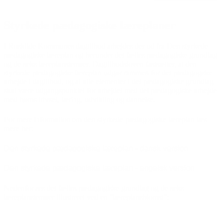
Styrkede pædagogiske læreplaner
I Roskilde Kommunes dagtilbud arbejdes der ud fra Den styrkede
pædagogiske læreplan og herunder det fælles pædagogiske grundlag
og de seks læreplanstemaer. Dagtilbudsloven fastsætter, at den
styrkede pædagogiske læreplan udgør rammen for det pædagogske
arbejde i dagtilbud, og at alle elementer i det pædagogiske grundlag
skal være udgangspunktet for arbejdet med det pædagogiske arbejde
med børns trivsel, læring, udvikling og dannelse.
For mere information om den styrkede pædagogiske læreplan læs
mere her:
Den styrkede pædagogiske læreplan - dansk version
Den styrkede pædagogiske læreplan - engelsk version
Nedenfor ses det fælles pædagogiske grundlag og de seks
læreplanstemaer illustreret ved en ”læreplansblomst”: