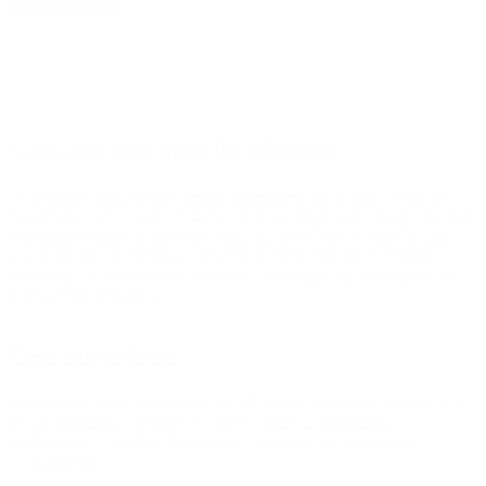
Samarbejdet med forældrene
Vi betragter samarbejdet mellem forældrene og os som vigtigt og
nødvendigt for at sikre, at barnet lærer så meget som muligt. Barnets
hjemmelæringsmiljø udvikler mest, og derfor skal vi sikre en god
dialog og godt samarbejde omkring barnets zone for nærmeste
udvikling. Vi vægter gode dialoger i hverdagen og inddragelse af
forældrenes perspektiv.
Områdeledelse
Børnehuset Frejas Have er en del af område Roskilde Nordøst. De
øvrige dagtilbud i området er børnehusene Gundsømagle,
Storkereden, Elverhøj, Egegården, Veddelev og Børnehuset
Trylleskoven.