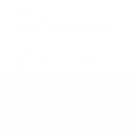
Udeliv – vi bruger uderummet til aktiviteter og pædagogiske
projekter
Kost, herunder økologimærke – vi får ernæringskorrekt kost
og 99% økologi
Sukkerpolitik - børnene får frugt på grød i stedet for sukker
og vi har sunde anbefalinger til børnefødselsdage
Søvn – vi vægter det individuelle søvnbehov
Vi har en vuggestue, som består af to vuggestuegrupper med i alt ca.
28 børn, som er aldersopdelte. Og vi har en børnehave, som består
af to børnehavegrupper med i alt 46-50 børn. Børnene er delt op i tre
aldersopdelte grupper.