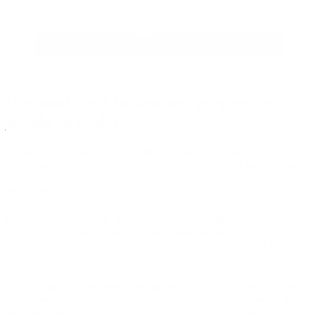
Hus med stort fællesrum, grupperum,
jungle og puderum
Børnehuset Frejas Have er et integreret dagtilbud med en
vuggestueafdeling og en børnehaveafdeling. Vi deler børnene ind i
aldersintegrerede grupper for at målrette den pædagogiske indsats
bedst muligt.
Huset er bygget i 1998. Det har et meget stort fællesrum, fire
grupperum, en jungle, som er et stort puderum samt et
egenproduktionskøkken. Ved indgangen er der garderober til alle
børnene.
Husets indretning er tænkt som funktionsopdelte grupperum, med
eksperimenterende elementer. Vi har hems i to grupperum, en lille
dør i børnehøjde mellem de to vuggestuerum, direkte adgang til