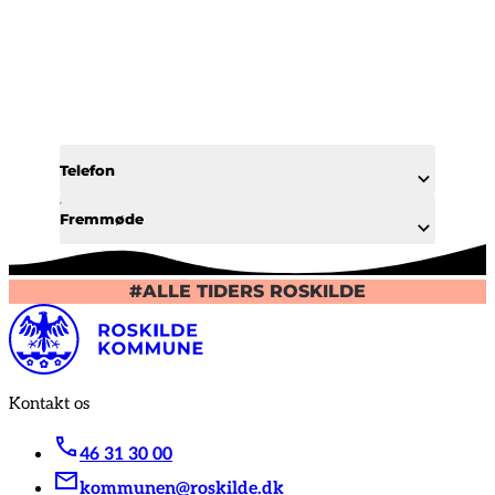
personoplysninger.pdf
704.49 KB
Kontakt Børnehuset Frejas Have
Telefon
Fremmøde
#ALLE TIDERS ROSKILDE
Kontakt os
46 31 30 00
kommunen@roskilde.dk