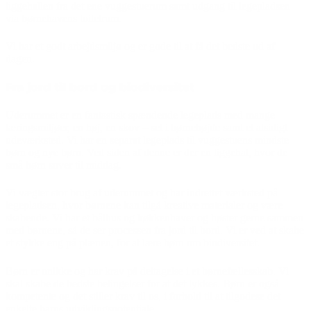
liggehallen fra det ene vuggestuerum samt udgang til legepladsen
via børnehavens toiletrum.
Vi har et godt arbejdsmiljø og er gode til at få det bedste ud af
dagen.
Fra jord til bord og biodiversitet
Uderummet er en fantastisk spændende legeplads med mange
læringsmiljøer, en høj, en skov – set i børnehøjde samt et alsidigt
udeværksted. Vi har en separat legeplads til vuggestuens mindste
børn og nye børn. Ved siden af denne er der en liggehal, hvor de
små børn sover til middag.
Vi vægter stor brug af uderummet og har indrettet værksted på
legepladsen, hvor børnene kan tilgå kreative materialer og være
skabende. Vi har et bålhus og køkkenhaver og høster gerne sammen
med børnene, så de ser processen fra jord til bord. Vi er ved at skabe
et stykke eng på plænen, for at lære børn om biodiversitet.
Børn er unikke og har krav på deltagelse i et børnefællesskab. Vi
skal skabe de bedste betingelser for at det lykkes. Børn er også
kompetente og det stiller krav til os, i forhold til at tilgodese det
enkelte barns udviklingspotentiale.