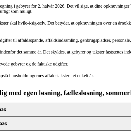
g i gebyrer for 2. halvår 2026. Det vil sige, at dine opkrævninger bliv
hurtigt som muligt.
er skal hvile-i-sig-selv. Det betyder, at opkrævningen over en årrække 
udgifter til affaldsspande, affaldsindsamling, genbrugspladser, persona
ndenfor det samme år. Det skyldes, at gebyrer og takster fastsættes inden
ævede gebyrer og de faktiske udgifter.
stå i husholdningernes affaldstakster i et enkelt år.
lig med egen løsning, fællesløsning, somme
026
2026