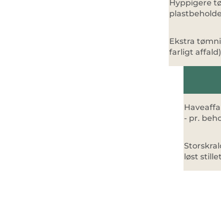
Hyppigere tø
plastbeholde
Ekstra tømni
farligt affald)
Haveaffa
- pr. beh
Storskra
løst stille