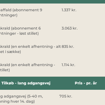
affald (abonnement 9
1.337 kr.
ntninger)
skrald (abonnement 6
3.063 kr.
tninger - løst stillet)
krald (en enkelt afhentning - alt
835 kr.
et i sække)
krald (en enkelt afhentning -
1.114 kr.
tillet)
Tilkøb - lang adgangsvej
Pris - pr. år
g adgangsvej (5-40 m,
705 kr.
ning hver 14. dag)