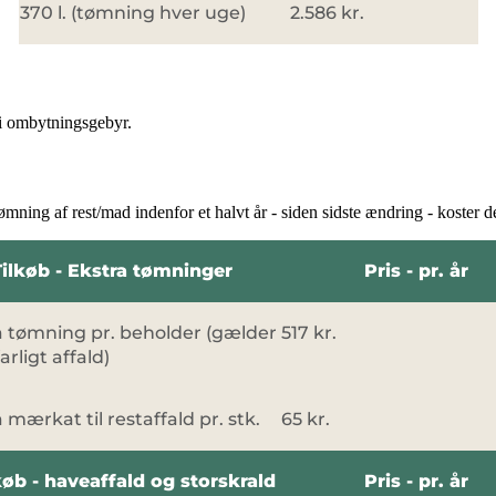
370 l. (tømning hver uge)
2.586 kr.
r i ombytningsgebyr.
ning af rest/mad indenfor et halvt år - siden sidste ændring - koster de
Tilkøb - Ekstra tømninger
Pris - pr. år
a tømning pr. beholder (gælder
517 kr.
arligt affald)
 mærkat til restaffald pr. stk.
65 kr.
køb - haveaffald og storskrald
Pris - pr. år