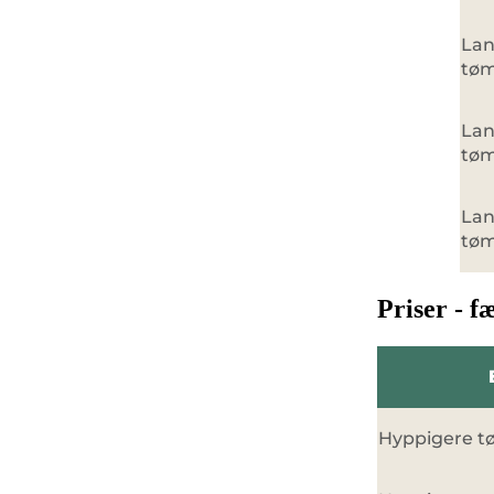
Lan
tøm
Lan
tøm
Lan
tøm
Priser - f
Hyppigere tø