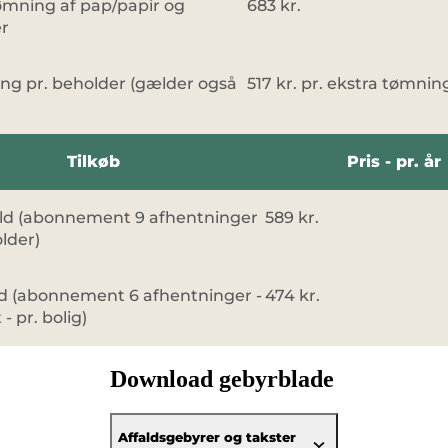
mning af pap/papir og
683 kr.
r
ng pr. beholder (gælder også
517 kr. pr. ekstra tømnin
Tilkøb
Pris - pr. år
ld (abonnement 9 afhentninger
589 kr.
older)
ld (abonnement 6 afhentninger -
474 kr.
t - pr. bolig)
Download gebyrblade
Affaldsgebyrer og takster