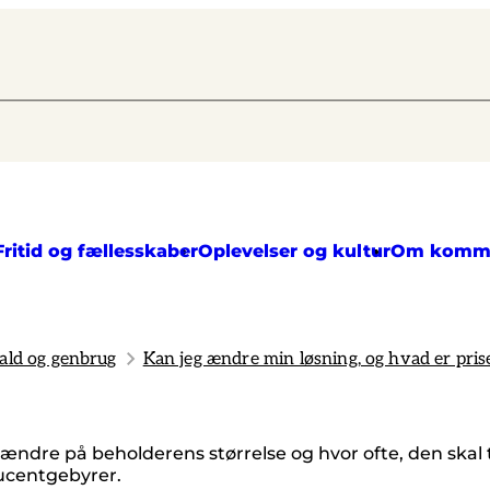
Fritid og fællesskaber
Oplevelser og kultur
Om komm
ald og genbrug
Kan jeg ændre min løsning, og hvad er pris
an ændre på beholderens størrelse og hvor ofte, den ska
ucentgebyrer.