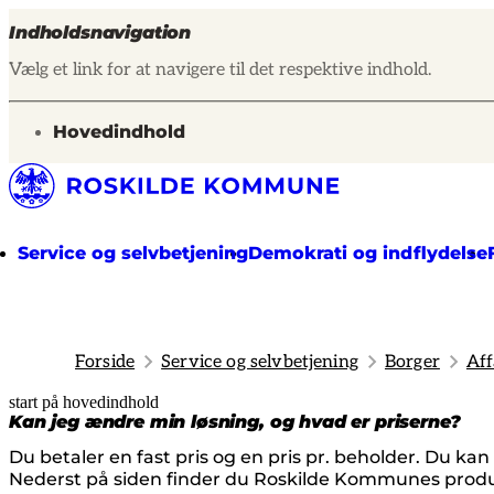
Indholdsnavigation
Vælg et link for at navigere til det respektive indhold.
gå til
Hovedindhold
Service og selvbetjening
Demokrati og indflydelse
Forside
Service og selvbetjening
Borger
Aff
start på hovedindhold
senest opdateret 27. juli 2026
Kan jeg ændre min løsning, og hvad er priserne?
Du betaler en fast pris og en pris pr. beholder. Du k
Nederst på siden finder du Roskilde Kommunes prod