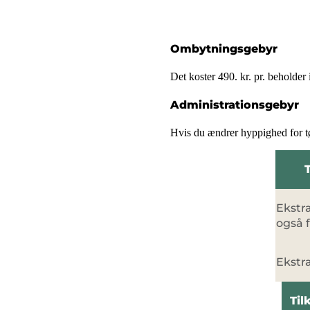
Ombytningsgebyr
Det koster 490. kr. pr. beholde
Administrationsgebyr
Hvis du ændrer hyppighed for tøm
Ekstr
også f
Ekstra
Til