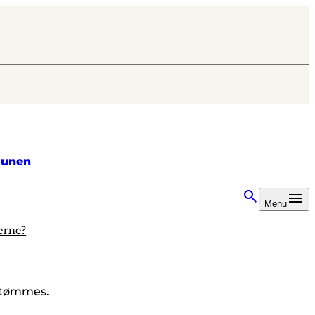
unen
Menu
erne?
l tømmes.