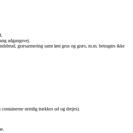
d.
 lang adgangsvej.
 ølandsbrud, græsarmering samt løst grus og græs, m.m. betragtes ikke
n containerne nemlig trækkes ud og drejes).
ne.