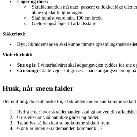
Låger og døre:
Skraldemanden må max. passere en lukket låge eller en d
åbne og klar til tømningen.
Skal mindst være min. 100 cm brede
Gælder også låger til affaldsskure.
Sikkerhed:
Dyr:
Skraldemanden skal kunne tømme opsamlingsmateriellet ud
Vinterforhold:
Sne og is:
I vinterhalvåret skal adgangsvejen ryddes for sne og
Grusning:
Glatte veje skal gruses – både adgangsvejen og på 
Husk, når sneen falder
Der er 4 ting, du skal huske for, at skraldemanden kan komme sikkert
Ryd sne der hvor skraldemanden skal gå og ved din affaldsbeho
Grus eller salt, så han ikke glider og falder.
Tænd lys, så han kan se og komme sikkert frem.
Gør klar inden skraldemanden kommer kl. 7.