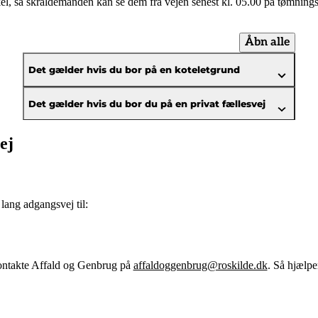
il skel, så skraldemanden kan se dem fra vejen senest kl. 05.00 på tømnin
Åbn alle
Det gælder hvis du bor på en koteletgrund
Det gælder hvis du bor du på en privat fællesvej
ej
lang adgangsvej til:
kontakte Affald og Genbrug på
affaldoggenbrug@roskilde.dk
. Så hjælpe