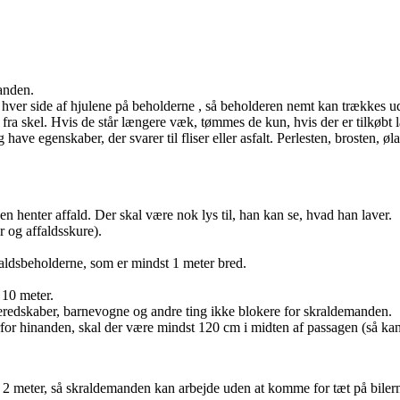
anden.
 hver side af hjulene på beholderne , så beholderen nemt kan trækkes u
fra skel. Hvis de står længere væk, tømmes de kun, hvis der er tilkøbt
have egenskaber, der svarer til fliser eller asfalt. Perlesten, brosten,
 henter affald. Der skal være nok lys til, han kan se, hvad han laver.
r og affaldsskure).
faldsbeholderne, som er mindst 1 meter bred.
 10 meter.
eredskaber, barnevogne og andre ting ikke blokere for skraldemanden.
rfor hinanden, skal der være mindst 120 cm i midten af passagen (så ka
 2 meter, så skraldemanden kan arbejde uden at komme for tæt på biler