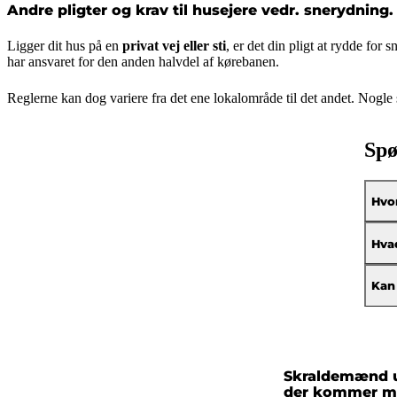
Andre pligter og krav til husejere vedr. snerydning
Ligger dit hus på en
privat vej eller sti
, er det din pligt at rydde for
har ansvaret for den anden halvdel af kørebanen.
Reglerne kan dog variere fra det ene lokalområde til det andet. Nogle
Spø
Hvor
Hvad
Kan
Skraldemænd ud
der kommer mes