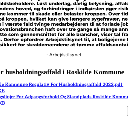
ldsbeholdere. Løst underlag, dårlig belysning, affal
ndens hoved, og forhindringer i indkørslen øger risik
 kommer til skade eller belaster kroppen. Over tid 
på kroppen, hvilket kan give længere sygefravær, n
i værste fald tvinge medarbejderen til at forlade job
enovationsbranchen haft over tre gange så mange an
tte som gennemsnittet for alle brancher, viser tal fr
. Derfor opfordrer Arbejdstilsynet til, at boligejern
sikkert for skraldemændene at tømme affaldscontai
- Arbejdstilsynet
or husholdningsaffald i Roskilde Kommune
de Kommune Regulativ For Husholdningsaffald 2022.pdf
KB
gslinjer For Adgangsforhold Og Standplads Roskilde Kom
KB