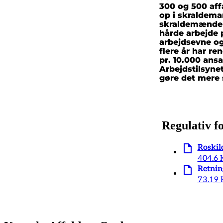
300 og 500 affa
op i skraldema
skraldemændene
hårde arbejde 
arbejdsevne og 
flere år har r
pr. 10.000 ansa
Arbejdstilsynet
gøre det mere 
Regulativ f
Roskil
404.6 
Retnin
73.19 