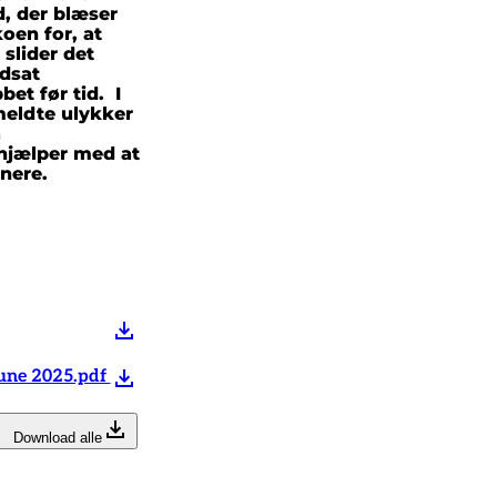
d, der blæser
oen for, at
slider det
edsat
bet før tid. I
meldte ulykker
a
e hjælper med at
nere.
mune 2025.pdf
Download alle