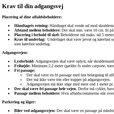
Krav til din adgangsvej
Placering af dine affaldsbeholdere:
Håndtagets retning:
Håndtaget skal vende ud mod skraldem
Afstand mellem beholdere:
Der skal min. være 10 cm. fri på
Placering i forhold til skel:
Beholderne må maks. stå 5 meter 
Krav til underlag:
Underlaget skal være jævnt og kørefast og 
som kørefast underlag.
Adgangsvejen:
Lysforhold:
Adgangsvejen skal være oplyst, når skraldemanden
Frihøjde:
Minimum 2,2 meter (gælder fx under carporte, træe
Fri passage:
Der skal være en fri passage med fast belægning til af
Der må ikke være trin eller trapper på adgangsvejen.
Adgangsvejen må ikke stige med mere end 1 meter pr.
Der skal være fri passage hele vejen
. Derfor må cykler, hav
Passage mellem beholdere:
Hvis affaldscontainerne står ove
Parkering og låger:
Biler
ved adgangsvejen:
Der skal være en passage på mindst