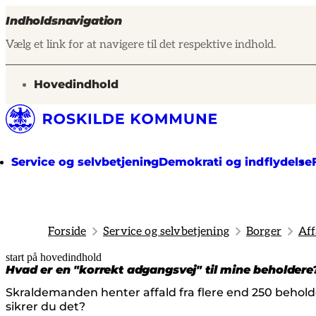
Indholdsnavigation
Vælg et link for at navigere til det respektive indhold.
gå til
Hovedindhold
Service og selvbetjening
Demokrati og indflydelse
Forside
Service og selvbetjening
Borger
Aff
start på hovedindhold
senest opdateret 27. juli 2026
Hvad er en "korrekt adgangsvej" til mine beholdere
Skraldemanden henter affald fra flere end 250 behold
sikrer du det?