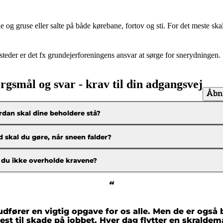
.
 sne og gruse eller salte på både kørebane, fortov og sti. For det meste s
 steder er det fx grundejerforeningens ansvar at sørge for snerydningen.
rgsmål og svar - krav til din adgangsvej
Åbn 
dan skal dine beholdere stå?
 skal du gøre, når sneen falder?
 du ikke overholde kravene?
“
fører en vigtig opgave for os alle. Men de er også
t til skade på jobbet. Hver dag flytter en skralde