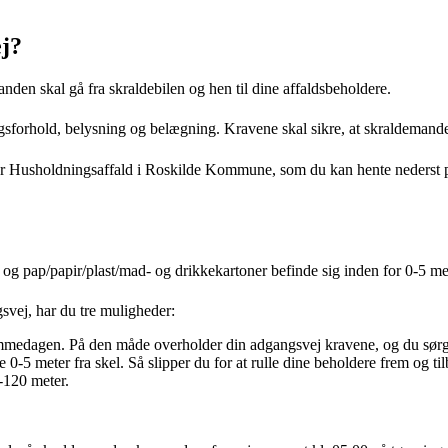
j?
den skal gå fra skraldebilen og hen til dine affaldsbeholdere.
angsforhold, belysning og belægning. Kravene skal sikre, at skraldemande
for Husholdningsaffald i Roskilde Kommune, som du kan hente nederst 
l og pap/papir/plast/mad- og drikkekartoner befinde sig inden for 0-5 me
vej, har du tre muligheder:
ømmedagen. På den måde overholder din adgangsvej kravene, og du sørge
 0-5 meter fra skel. Så slipper du for at rulle dine beholdere frem og ti
-120 meter.