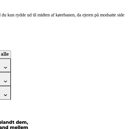
kal du kun rydde ud til midten af kørebanen, da ejeren på modsatte side
alle
 blandt dem,
mand mellem