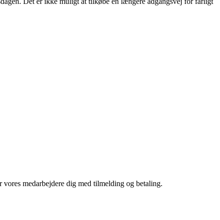
gsdagen. Det er ikke muligt at tilkøbe en længere adgangsvej for farligt
r vores medarbejdere dig med tilmelding og betaling.