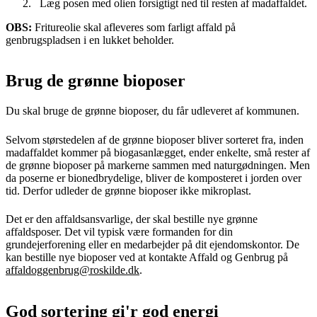
Læg posen med olien forsigtigt ned til resten af madaffaldet.
OBS:
Fritureolie skal afleveres som farligt affald på
genbrugspladsen i en lukket beholder.
Brug de grønne bioposer
Du skal bruge de grønne bioposer, du får udleveret af kommunen.
Selvom størstedelen af de grønne bioposer bliver sorteret fra, inden
madaffaldet kommer på biogasanlægget, ender enkelte, små rester af
de grønne bioposer på markerne sammen med naturgødningen. Men
da poserne er bionedbrydelige, bliver de komposteret i jorden over
tid. Derfor udleder de grønne bioposer ikke mikroplast.
Det er den affaldsansvarlige, der skal bestille nye grønne
affaldsposer. Det vil typisk være formanden for din
grundejerforening eller en medarbejder på dit ejendomskontor. De
kan bestille nye bioposer ved at kontakte Affald og Genbrug på
affaldoggenbrug@roskilde.dk
.
God sortering gi'r god energi