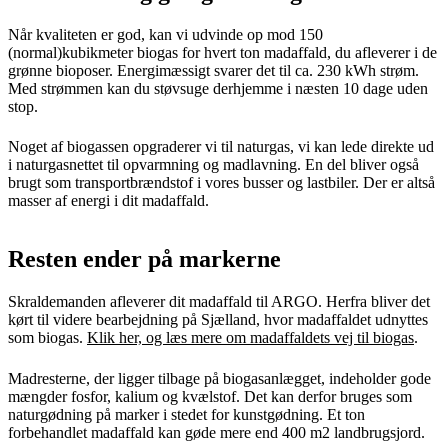
Når kvaliteten er god, kan vi udvinde op mod 150
(normal)kubikmeter biogas for hvert ton madaffald, du afleverer i de
grønne bioposer. Energimæssigt svarer det til ca. 230 kWh strøm.
Med strømmen kan du støvsuge derhjemme i næsten 10 dage uden
stop.
Noget af biogassen opgraderer vi til naturgas, vi kan lede direkte ud
i naturgasnettet til opvarmning og madlavning. En del bliver også
brugt som transportbrændstof i vores busser og lastbiler. Der er altså
masser af energi i dit madaffald.
Resten ender på markerne
Skraldemanden afleverer dit madaffald til ARGO. Herfra bliver det
kørt til videre bearbejdning på Sjælland, hvor madaffaldet udnyttes
som biogas.
Klik her, og læs mere om madaffaldets vej til biogas
.
Madresterne, der ligger tilbage på biogasanlægget, indeholder gode
mængder fosfor, kalium og kvælstof. Det kan derfor bruges som
naturgødning på marker i stedet for kunstgødning. Et ton
forbehandlet madaffald kan gøde mere end 400 m2 landbrugsjord.