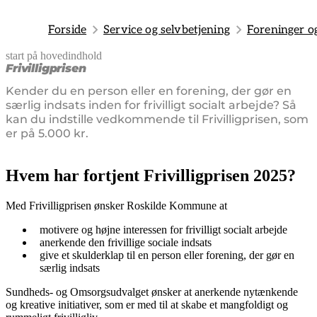
Forside
Service og selvbetjening
Foreninger o
start på hovedindhold
senest opdateret 12. marts 2026
Frivilligprisen
Kender du en person eller en forening, der gør en
særlig indsats inden for frivilligt socialt arbejde? Så
kan du indstille vedkommende til Frivilligprisen, som
er på 5.000 kr.
Hvem har fortjent Frivilligprisen 2025?
Med Frivilligprisen ønsker Roskilde Kommune at
motivere og højne interessen for frivilligt socialt arbejde
anerkende den frivillige sociale indsats
give et skulderklap til en person eller forening, der gør en
særlig indsats
Sundheds- og Omsorgsudvalget ønsker at anerkende nytænkende
og kreative initiativer, som er med til at skabe et mangfoldigt og