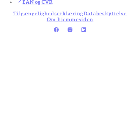
EAN og CVR
Tilgængelighedserklæring
Databeskyttelse
Om hjemmesiden