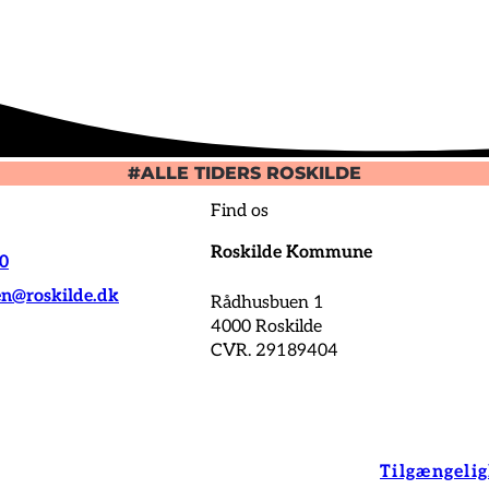
#ALLE TIDERS ROSKILDE
Find os
Roskilde Kommune
00
@roskilde.dk
Rådhusbuen 1
4000 Roskilde
CVR. 29189404
Tilgængeli