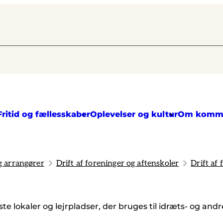
Fritid og fællesskaber
Oplevelser og kultur
Om komm
g arrangører
Drift af foreninger og aftenskoler
Drift af
ste lokaler og lejrpladser, der bruges til idræts- og andr