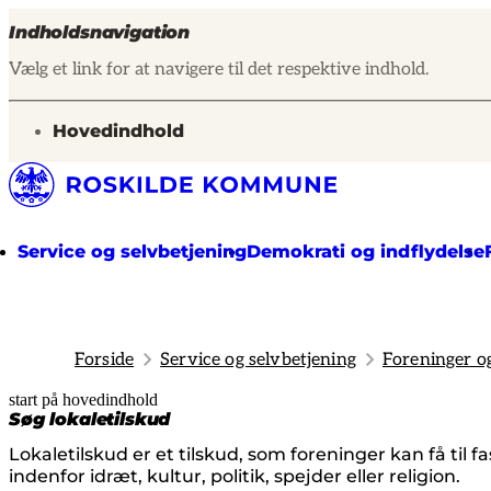
Indholdsnavigation
Vælg et link for at navigere til det respektive indhold.
gå til
Hovedindhold
Service og selvbetjening
Demokrati og indflydelse
Forside
Service og selvbetjening
Foreninger o
start på hovedindhold
senest opdateret 22. april 2026
Søg lokaletilskud
Lokaletilskud er et tilskud, som foreninger kan få til fa
indenfor idræt, kultur, politik, spejder eller religion.