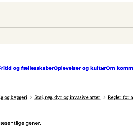
Fritid og fællesskaber
Oplevelser og kultur
Om komm
ig og byggeri
Støj, røg, dyr og invasive arter
Regler for 
væsentlige gener.