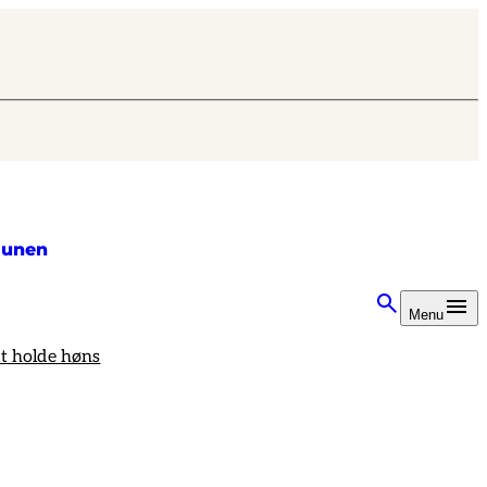
unen
Menu
at holde høns