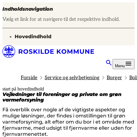
Indholdsnavigation
Vælg et link for at navigere til det respektive indhold.
gå til
Hovedindhold
Menu
Forside
Service og selvbetjening
Borger
Bol
start på hovedindhold
senest opdateret 25. juni 2026
Vejledninger til foreninger og private om grøn
varmeforsyning
Få overblik over nogle af de vigtigste aspekter og
mulige løsninger, der findes i omstillingen til grøn
varmeforsyning, alt efter om du bor i et område med
fjernvarme, med udsigt til fjernvarme eller uden for
fjernvarmenettet.