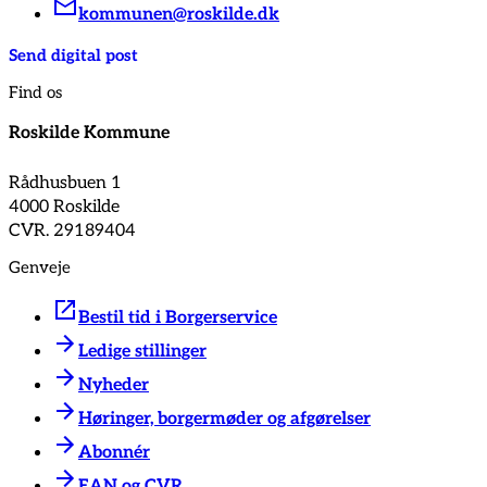
kommunen@roskilde.dk
Send digital post
Find os
Roskilde Kommune
Rådhusbuen 1
4000 Roskilde
CVR. 29189404
Genveje
Bestil tid i Borgerservice
Ledige stillinger
Nyheder
Høringer, borgermøder og afgørelser
Abonnér
EAN og CVR