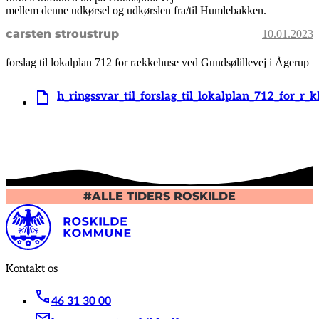
mellem denne udkørsel og udkørslen fra/til Humlebakken.
carsten stroustrup
10.01.2023
forslag til lokalplan 712 for rækkehuse ved Gundsølillevej i Ågerup
h_ringssvar_til_forslag_til_lokalplan_712_for_r
#ALLE TIDERS ROSKILDE
Kontakt os
46 31 30 00