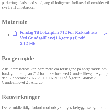
parkeringsplads med stiadgang til boligerne. Indkørsel til området vil
ske fra Humlebakken.
Materiale
Forslag Til Lokalplan 712 For Rækkehuse
Ved Gundsølillevej I Ågerup (1).pdf
3.12 MB
Borgermøde
Alle interesserede kan høre mere om forslagene på borgermøde om
forslag til lokalplan 712 for rækkehuse ved Gundsølillevej i Ågerup
den 6. december 2022 kl. 19.00- 21:00 på Ågerup Bibliotek,
Gundsølillevej 2 i Ågerup.
Retsvirkninger
Der er midlertidigt forbud mod udstykninger, bebyggelse og ændret