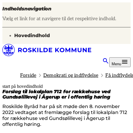
Indholdsnavigation
Vælg et link for at navigere til det respektive indhold.
gå til
Hovedindhold
Menu
Forside
Demokrati og indflydelse
Få indflydel
start på hovedindhold
senest opdateret 19. februar 2026
Forslag til lokalplan 712 for rækkehuse ved
Gundsølillevej i Ågerup er i offentlig høring
Roskilde Byråd har på sit møde den 8. november
2022 vedtaget at fremlægge forslag til lokalplan 712
for rækkehuse ved Gundsølillevej i Ågerup til
offentlig høring.