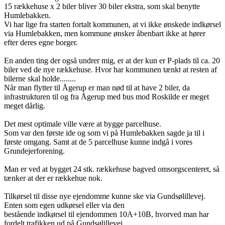
15 rækkehuse x 2 biler bliver 30 biler ekstra, som skal benytte
Humlebakken.
Vi har lige fra starten fortalt kommunen, at vi ikke ønskede indkørsel
via Humlebakken, men kommune ønsker åbenbart ikke at hører
efter deres egne borger.
En anden ting der også undrer mig, er at der kun er P-plads til ca. 20
biler ved de nye rækkehuse. Hvor har kommunen tænkt at resten af
bilerne skal holde........
Når man flytter til Ågerup er man nød til at have 2 biler, da
infrastrukturen til og fra Ågerup med bus mod Roskilde er meget
meget dårlig.
Det mest optimale ville være at bygge parcelhuse.
Som var den første ide og som vi på Humlebakken sagde ja til i
første omgang. Samt at de 5 parcelhuse kunne indgå i vores
Grundejerforening.
Man er ved at bygget 24 stk. rækkehuse bagved omsorgscenteret, så
tænker at der er rækkehue nok.
Tilkørsel til disse nye ejendomme kunne ske via Gundsølillevej.
Enten som egen udkørsel eller via den
bestående indkørsel til ejendommen 10A+10B, hvorved man har
fordelt trafikken ud på Gundsølillevej