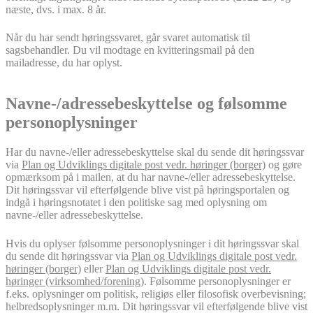
næste, dvs. i max. 8 år.
Når du har sendt høringssvaret, går svaret automatisk til
sagsbehandler. Du vil modtage en kvitteringsmail på den
mailadresse, du har oplyst.
Navne-/adressebeskyttelse og følsomme
personoplysninger
Har du navne-/eller adressebeskyttelse skal du sende dit høringssvar
via
Plan og Udviklings digitale post vedr. høringer (borger)
og gøre
opmærksom på i mailen, at du har navne-/eller adressebeskyttelse.
Dit høringssvar vil efterfølgende blive vist på høringsportalen og
indgå i høringsnotatet i den politiske sag med oplysning om
navne-/eller adressebeskyttelse.
Hvis du oplyser følsomme personoplysninger i dit høringssvar skal
du sende dit høringssvar via
Plan og Udviklings digitale post vedr.
høringer (borger)
eller
Plan og Udviklings digitale post vedr.
høringer (virksomhed/forening)
. Følsomme personoplysninger er
f.eks. oplysninger om politisk, religiøs eller filosofisk overbevisning;
helbredsoplysninger m.m. Dit høringssvar vil efterfølgende blive vist