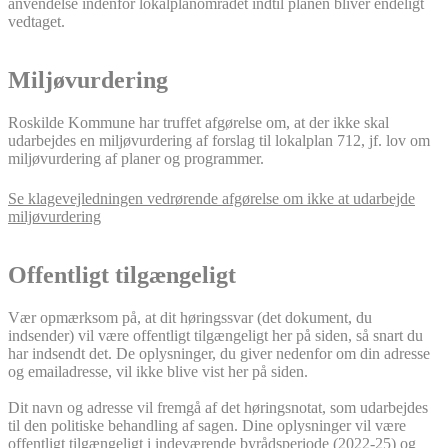
anvendelse indenfor lokalplanområdet indtil planen bliver endeligt
vedtaget.
Miljøvurdering
Roskilde Kommune har truffet afgørelse om, at der ikke skal
udarbejdes en miljøvurdering af forslag til lokalplan 712, jf. lov om
miljøvurdering af planer og programmer.
Se klagevejledningen vedrørende afgørelse om ikke at udarbejde
miljøvurdering
Offentligt tilgængeligt
Vær opmærksom på, at dit høringssvar (det dokument, du
indsender) vil være offentligt tilgængeligt her på siden, så snart du
har indsendt det. De oplysninger, du giver nedenfor om din adresse
og emailadresse, vil ikke blive vist her på siden.
Dit navn og adresse vil fremgå af det høringsnotat, som udarbejdes
til den politiske behandling af sagen. Dine oplysninger vil være
offentligt tilgængeligt i indeværende byrådsperiode (2022-25) og