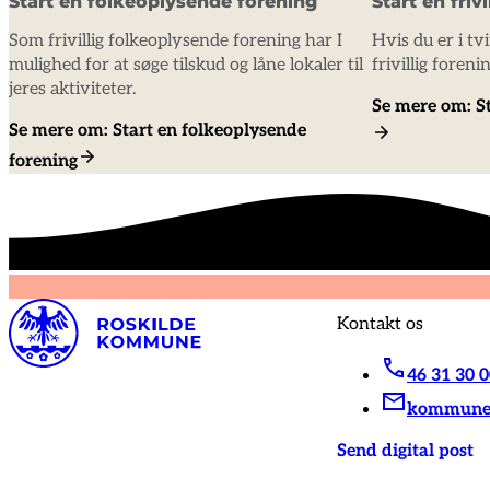
Start en folkeoplysende forening
Start en friv
Som frivillig folkeoplysende forening har I
Hvis du er i tv
mulighed for at søge tilskud og låne lokaler til
frivillig foreni
jeres aktiviteter.
Se mere om: Sta
Se mere om: Start en folkeoplysende
forening
Kontakt os
46 31 30 
kommunen
Send digital post