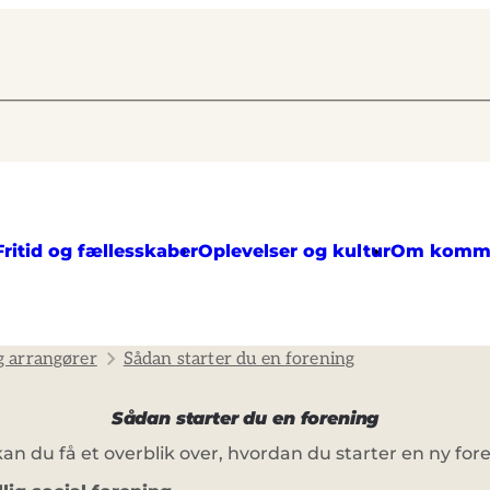
Fritid og fællesskaber
Oplevelser og kultur
Om komm
g arrangører
Sådan starter du en forening
Sådan starter du en forening
senest opdateret 22. januar 2025
an du få et overblik over, hvordan du starter en ny for