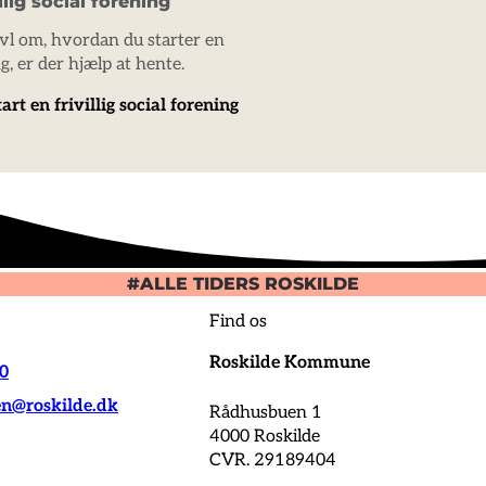
illig social forening
ivl om, hvordan du starter en
ng, er der hjælp at hente.
rt en frivillig social forening
#ALLE TIDERS ROSKILDE
Find os
Roskilde Kommune
00
@roskilde.dk
Rådhusbuen 1
4000 Roskilde
CVR. 29189404