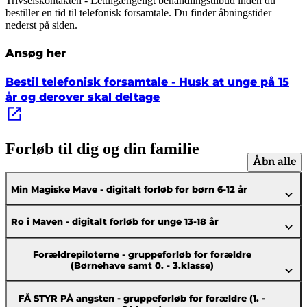
Trivselskontakten - Lettilgængeligt behandlingstilbud inden du
bestiller en tid til telefonisk forsamtale. Du finder åbningstider
nederst på siden.
Ansøg her
Bestil telefonisk forsamtale - Husk at unge på 15
år og derover skal deltage
Forløb til dig og din familie
Åbn alle
Min Magiske Mave - digitalt forløb for børn 6-12 år
Ro i Maven - digitalt forløb for unge 13-18 år
Forældrepiloterne - gruppeforløb for forældre
(Børnehave samt 0. - 3.klasse)
FÅ STYR PÅ angsten - gruppeforløb for forældre (1. -