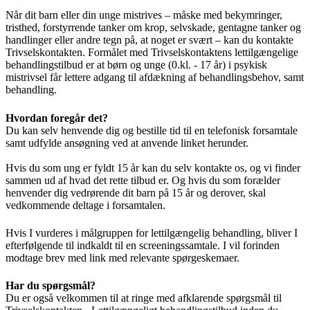
Når dit barn eller din unge mistrives – måske med bekymringer,
tristhed, forstyrrende tanker om krop, selvskade, gentagne tanker og
handlinger eller andre tegn på, at noget er svært – kan du kontakte
Trivselskontakten. Formålet med Trivselskontaktens lettilgængelige
behandlingstilbud er at børn og unge (0.kl. - 17 år) i psykisk
mistrivsel får lettere adgang til afdækning af behandlingsbehov, samt
behandling.
Hvordan foregår det?
Du kan selv henvende dig og bestille tid til en telefonisk forsamtale
samt udfylde ansøgning ved at anvende linket herunder.
Hvis du som ung er fyldt 15 år kan du selv kontakte os, og vi finder
sammen ud af hvad det rette tilbud er. Og hvis du som forælder
henvender dig vedrørende dit barn på 15 år og derover, skal
vedkommende deltage i forsamtalen.
Hvis I vurderes i målgruppen for lettilgængelig behandling, bliver I
efterfølgende til indkaldt til en screeningssamtale. I vil forinden
modtage brev med link med relevante spørgeskemaer.
Har du spørgsmål?
Du er også velkommen til at ringe med afklarende spørgsmål til