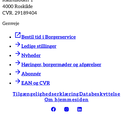
Rådhusbuen 1
4000 Roskilde
CVR. 29189404
Genveje
Bestil tid i Borgerservice
Ledige stillinger
Nyheder
Høringer, borgermøder og afgørelser
Abonnér
EAN og CVR
Tilgængelighedserklæring
Databeskyttelse
Om hjemmesiden