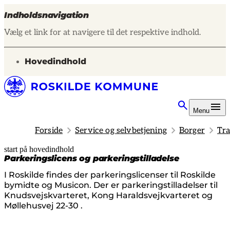
Indholdsnavigation
Vælg et link for at navigere til det respektive indhold.
gå til
Hovedindhold
Menu
Forside
Service og selvbetjening
Borger
Tra
start på hovedindhold
senest opdateret 17. juni 2026
Parkeringslicens og parkeringstilladelse
I Roskilde findes der parkeringslicenser til Roskilde
bymidte og Musicon. Der er parkeringstilladelser til
Knudsvejskvarteret, Kong Haraldsvejkvarteret og
Møllehusvej 22-30 .