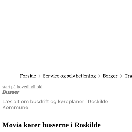
Forside
Service og selvbetjening
Borger
Tra
start på hovedindhold
senest opdateret 24. juni 2026
Busser
Læs alt om busdrift og køreplaner i Roskilde
Kommune
Movia kører busserne i Roskilde