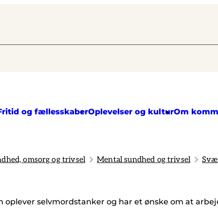
Fritid og fællesskaber
Oplevelser og kultur
Om komm
dhed, omsorg og trivsel
Mental sundhed og trivsel
Svær
m oplever selvmordstanker og har et ønske om at arbej