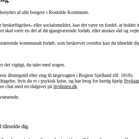
 benyttes af alle borgere i Roskilde Kommune.
r beskæftigelses- eller socialområdet, kan det være en fordel, at holdet 
et skal være en del af dit igangværende forløb, eller ønsker råd og vejl
eksisterende kommunalt forløb, som beskrevet ovenfor kan du tilmelde di
er det vigtigt, du taler med nogen.
s åbningstid eller ring til lægevagten i Region Sjælland (tlf. 1818).
gelse, hvis du er i psykisk krise, og har brug for hurtig hjælp
Psykiat
ler chat med en rådgiver på
livslinien.dk
ivstruende.
 tilmelde dig.