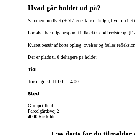
Hvad går holdet ud på?
Sammen om livet (SOL) er et kursusforløb, hvor du i et try
Forløbet har udgangspunkt i dialektisk adfærdsterapi (
Kurset består af korte oplæg, øvelser og fælles refleksio
Der er plads til 8 deltagere på holdet.
Tid
Torsdage kl. 11.00 – 14.00.
Sted
Gruppetilbud
Parcelgårdsvej 2
4000 Roskilde
Læs dette før du tilmelder 