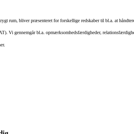
gt rum, bliver præsenteret for forskellige redskaber til bl.a. at håndter
DAT). Vi gennemgår bl.a. opmærksomhedsfærdigheder, relationsfærdighed
ner.
dig