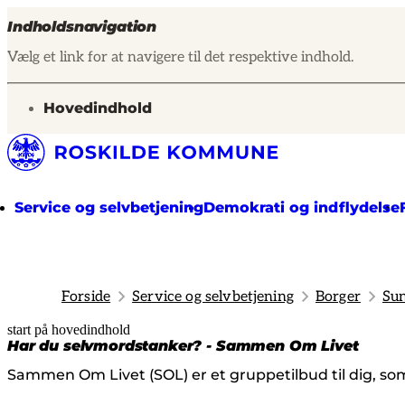
Indholdsnavigation
Vælg et link for at navigere til det respektive indhold.
gå til
Hovedindhold
Service og selvbetjening
Demokrati og indflydelse
Forside
Service og selvbetjening
Borger
Sun
start på hovedindhold
senest opdateret 12. december 2025
Har du selvmordstanker? - Sammen Om Livet
Sammen Om Livet (SOL) er et gruppetilbud til dig, so