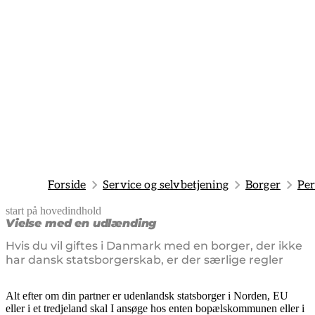
Forside
Service og selvbetjening
Borger
Per
start på hovedindhold
senest opdateret 28. januar 2025
Vielse med en udlænding
Hvis du vil giftes i Danmark med en borger, der ikke
har dansk statsborgerskab, er der særlige regler
Alt efter om din partner er udenlandsk statsborger i Norden, EU
eller i et tredjeland skal I ansøge hos enten bopælskommunen eller i