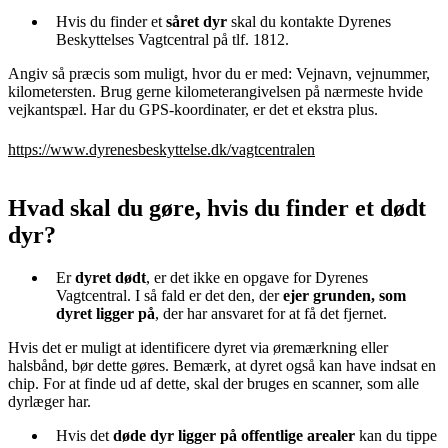
Hvis du finder et
såret dyr
skal du kontakte Dyrenes
Beskyttelses Vagtcentral på tlf. 1812.
Angiv så præcis som muligt, hvor du er med: Vejnavn, vejnummer,
kilometersten. Brug gerne kilometerangivelsen på nærmeste hvide
vejkantspæl. Har du GPS-koordinater, er det et ekstra plus.
https://www.dyrenesbeskyttelse.dk/vagtcentralen
Hvad skal du gøre, hvis du finder et dødt
dyr?
Er
dyret dødt
, er det ikke en opgave for Dyrenes
Vagtcentral. I så fald er det den, der
ejer grunden, som
dyret ligger på
, der har ansvaret for at få det fjernet.
Hvis det er muligt at identificere dyret via øremærkning eller
halsbånd, bør dette gøres. Bemærk, at dyret også kan have indsat en
chip. For at finde ud af dette, skal der bruges en scanner, som alle
dyrlæger har.
Hvis det
døde dyr ligger på offentlige arealer
kan du tippe