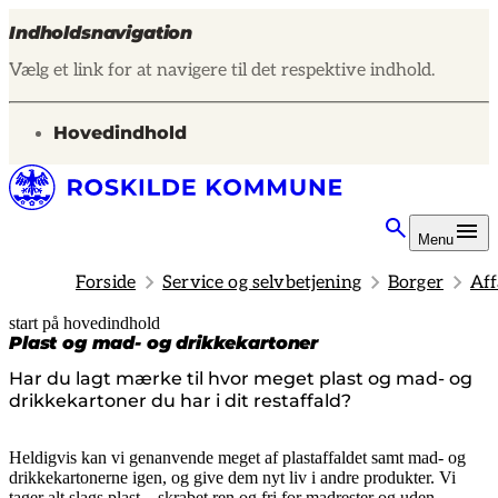
Indholdsnavigation
Vælg et link for at navigere til det respektive indhold.
gå til
Hovedindhold
Menu
Forside
Service og selvbetjening
Borger
Aff
start på hovedindhold
senest opdateret 25. juni 2026
Plast og mad- og drikkekartoner
Har du lagt mærke til hvor meget plast og mad- og
drikkekartoner du har i dit restaffald?
Heldigvis kan vi genanvende meget af plastaffaldet samt mad- og
drikkekartonerne igen, og give dem nyt liv i andre produkter. Vi
tager alt slags plast – skrabet ren og fri for madrester og uden