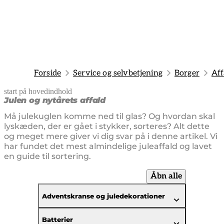
Forside
Service og selvbetjening
Borger
Aff
start på hovedindhold
senest opdateret 25. juni 2026
Julen og nytårets affald
Må julekuglen komme ned til glas? Og hvordan skal
lyskæden, der er gået i stykker, sorteres? Alt dette
og meget mere giver vi dig svar på i denne artikel. Vi
har fundet det mest almindelige juleaffald og lavet
en guide til sortering.
Åbn alle
Adventskranse og juledekorationer
Batterier