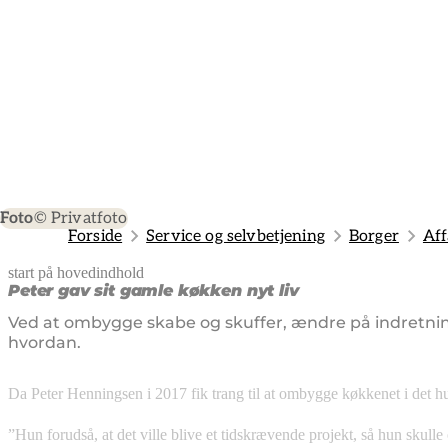
Foto
© Privatfoto
Forside
Service og selvbetjening
Borger
Aff
start på hovedindhold
senest opdateret 25. juni 2026
Peter gav sit gamle køkken nyt liv
Ved at ombygge skabe og skuffer, ændre på indretning
hvordan.
Da Peter Henningsen i 2017 fik trang til at ombygge køkkenet i det hu
”Hun forudså, at det ville blive et tidskrævende projekt, så hun skulle 