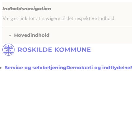
Indholdsnavigation
Vælg et link for at navigere til det respektive indhold.
gå til
Hovedindhold
Service og selvbetjening
Demokrati og indflydelse