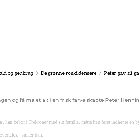
ald og genbrug
De grønne roskildensere
Peter gav sit g
en og få malet alt i en frisk farve skabte Peter Henni
s, han bebor i Trekroner med sin familie, måtte han først indhente en by
overtales,” smiler han.