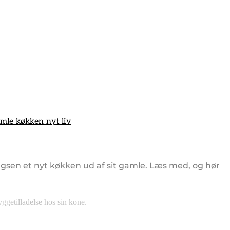
amle køkken nyt liv
ngsen et nyt køkken ud af sit gamle. Læs med, og hør
ggetilladelse hos sin kone.