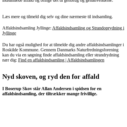
indsamlede affald og bringe det til genbrug og genanvendelse.
Læs mere og tilmeld dig selv og dine nærmeste til indsamling.
Affaldsindsamling Jyllinge:
Affaldsindsamling og Strandoprydning i
Jyllinge
Du har også mulighed for at tilmelde dig andre affaldsindsamlinger i
Roskilde Kommune. Gennem Danmarks Naturfredningsforening
kan du via en søgning finde affaldsindsamling eller strandrydning
nær dig:
Find en affaldsindsamling | Affaldsindsamlingen
Nyd skoven, og ryd den for affald
I Boserup Skov står Allan Andersen i spidsen for en
affaldsindsamling, der tiltrækker mange frivillige.