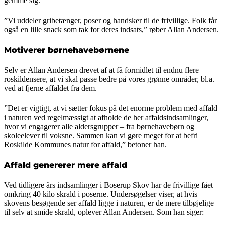
gemme sig.
”Vi uddeler gribetænger, poser og handsker til de frivillige. Folk får
også en lille snack som tak for deres indsats,” røber Allan Andersen.
Motiverer børnehavebørnene
Selv er Allan Andersen drevet af at få formidlet til endnu flere
roskildensere, at vi skal passe bedre på vores grønne områder, bl.a.
ved at fjerne affaldet fra dem.
”Det er vigtigt, at vi sætter fokus på det enorme problem med affald
i naturen ved regelmæssigt at afholde de her affaldsindsamlinger,
hvor vi engagerer alle aldersgrupper – fra børnehavebørn og
skoleelever til voksne. Sammen kan vi gøre meget for at befri
Roskilde Kommunes natur for affald,” betoner han.
Affald genererer mere affald
Ved tidligere års indsamlinger i Boserup Skov har de frivillige fået
omkring 40 kilo skrald i poserne. Undersøgelser viser, at hvis
skovens besøgende ser affald ligge i naturen, er de mere tilbøjelige
til selv at smide skrald, oplever Allan Andersen. Som han siger: