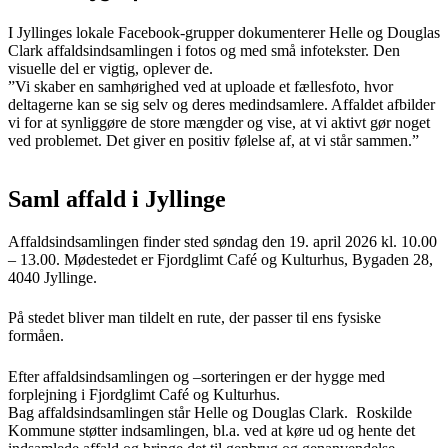
I Jyllinges lokale Facebook-grupper dokumenterer Helle og Douglas
Clark affaldsindsamlingen i fotos og med små infotekster. Den
visuelle del er vigtig, oplever de.
”Vi skaber en samhørighed ved at uploade et fællesfoto, hvor
deltagerne kan se sig selv og deres medindsamlere. Affaldet afbilder
vi for at synliggøre de store mængder og vise, at vi aktivt gør noget
ved problemet. Det giver en positiv følelse af, at vi står sammen.”
Saml affald i Jyllinge
Affaldsindsamlingen finder sted søndag den 19. april 2026 kl. 10.00
– 13.00. Mødestedet er Fjordglimt Café og Kulturhus, Bygaden 28,
4040 Jyllinge.
På stedet bliver man tildelt en rute, der passer til ens fysiske
formåen.
Efter affaldsindsamlingen og –sorteringen er der hygge med
forplejning i Fjordglimt Café og Kulturhus.
Bag affaldsindsamlingen står Helle og Douglas Clark. Roskilde
Kommune støtter indsamlingen, bl.a. ved at køre ud og hente det