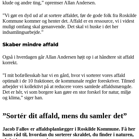
klude og andre ting,” opremser Allan Andersen.
”Vi gør en dyd ud af at sortere affaldet, før de gode folk fra Roskilde
Kommune kommer og henter det. Affald er en ressource, vi i videst
muligt omfang skal genanvende. Det skal vi huske i det her
indsamlingsarbejde.”
Skaber mindre affald
Også i hverdagen går Allan Andersen højt op i at håndtere sit affald
korrekt.
”I mit bofællesskab har vi en gård, hvor vi sorterer vores affald
optimalt i de 10 fraktioner, de kommunale regler foreskriver. Tilmed
arbejder vi kollektivt på at reducere vores samlede affaldsmængde.
Det er hér, vi som borgere kan gøre en stor forskel for natur, miljø
og klima,” siger han.
”Sortér dit affald, mens du samler det”
Jacob Fallov er affaldsplanlægger i Roskilde Kommune. Få her
hans råd til, hvordan du sorterer skraldet, du finder i naturen,