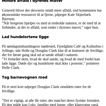
Mindre affald i dyrenes maver
Generelt bliver der desværre smidt mere affald, end kommunen har
økonomiske ressourcer til at fjerne, påpeger Kate Skjærbæk
Bjerrum.
”Når borgerne hjælper os med at renholde naturen, er de med til at
forhindre, at der er affald, som ender i dyrenes maver,” siger hun.
Lad hundelortene ligge
På søndagsindsamlingens mødested, Fjordglimt Café og Kulturhus i
Jyllinge, står Helle og Douglas Clark klar til at instruere de frivillige,
der for første gang skal ud at samle affald i naturen.
”Vi fortæller dem, hvad de skal samle, og hvad de med fordel kan
lade ligge. Døde dyr og hundelorte skal ikke i poserne,” pointerer
Helle Clark.
Tag barnevognen med
På et stort kort udpeger Douglas Clark områdets ruter for de
frivillige.
”Det er vigtigt, at alle får ruter, der matcher deres fysiske formåen.
På den måde kan f.eks. familier med barne- eller klapvogne også