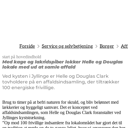
Forside
Service og selvbetjening
Borger
Aff
start på hovedindhold
senest opdateret 25. juni 2026
Med kage og lakridspiber lokker Helle og Douglas
lokale med ud at samle affald
Ved kysten i Jyllinge er Helle og Douglas Clark
tovholdere på en affaldsindsamling, der tiltrækker
100 energiske frivillige.
Brug to timer på at befri naturen for skrald, og bliv belønnet med
lækkerier og hyggeligt samvær. Det er konceptet ved
affaldsindsamlingen, som Helle og Douglas Clark foranstalter ved
Jyllinges kyststrækning.
”Op mod 100 frivillige indsamlere fra lokalområdet har gjort det til
en tradition at møde op de to gange årligt, hvor vi arrangerer den her