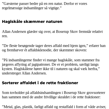
”Gæsterne passer bedre på en ren natur. Derfor er vores
regelmæssige indsamlinger så vigtige.”
Haglskåle skæmmer naturen
Allan Andersen glæder sig over, at Boserup Skov fremstår relativt
ren.
”De fleste besøgende tager deres affald med hjem igen,” erfarer han
og fremhæver ét affaldsklenodie, der skæmmer skoven:
”På indsamlingerne finder vi mange haglskåle, som stammer fra
jægeres affyring af jagtpatroner. De er et problem, særligt langs
kysten. Haglskålene hører ikke til i naturen og skal væk herfra,”
understreger Allan Andersen.
Sorterer affaldet i de rette fraktioner
Som tovholder på affaldsindsamlingen i Boserup Skov grovsorterer
han sammen med de andre frivillige skraldet i de rette fraktioner:
”Metal, glas, plastik, farligt affald og restaffald i form af våde aviser,