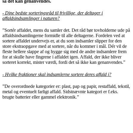
så det kan genanvendes.
- Dine bedste sorteringsråd til frivillige, der deltager i
affaldsindsamlinger i naturen?
”Sortér affaldet, mens du samler det. Det råd bør tovholderne ude på
affaldsindsamlingerne formidle til alle deltagerne. Fordelen ved at
sortere affaldet undervejs er, at du som indsamler slipper for den
store ekstraopgave med at sortere, når du kommer i mål. Dér vil de
fleste hellere slappe af og hygge sig med de andre indsamlere frem
for at skulle have fingrene i affaldet igen. Affald, der ikke bliver
sorteret korrekt, mister værdi, fordi det så ikke kan genanvendes.”
- Hvilke fraktioner skal indsamlerne sortere deres affald i?
”De overordnede kategorier er: plast, pap og papir, restaffald, tekstil,
metal og eventuelt farligt affald. Sidstnævnte kategori er f.eks.
brugte batterier eller gammel elektronik.”