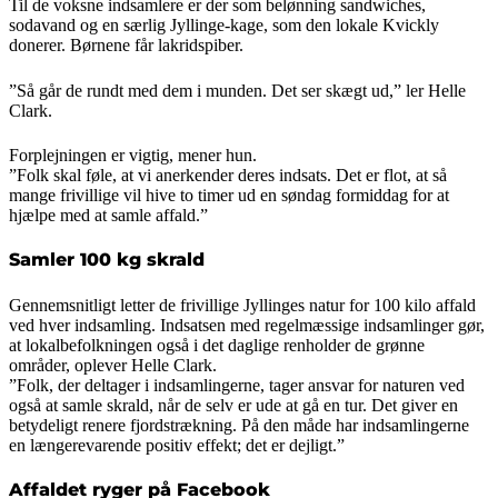
Til de voksne indsamlere er der som belønning sandwiches,
sodavand og en særlig Jyllinge-kage, som den lokale Kvickly
donerer. Børnene får lakridspiber.
”Så går de rundt med dem i munden. Det ser skægt ud,” ler Helle
Clark.
Forplejningen er vigtig, mener hun.
”Folk skal føle, at vi anerkender deres indsats. Det er flot, at så
mange frivillige vil hive to timer ud en søndag formiddag for at
hjælpe med at samle affald.”
Samler 100 kg skrald
Gennemsnitligt letter de frivillige Jyllinges natur for 100 kilo affald
ved hver indsamling. Indsatsen med regelmæssige indsamlinger gør,
at lokalbefolkningen også i det daglige renholder de grønne
områder, oplever Helle Clark.
”Folk, der deltager i indsamlingerne, tager ansvar for naturen ved
også at samle skrald, når de selv er ude at gå en tur. Det giver en
betydeligt renere fjordstrækning. På den måde har indsamlingerne
en længerevarende positiv effekt; det er dejligt.”
Affaldet ryger på Facebook