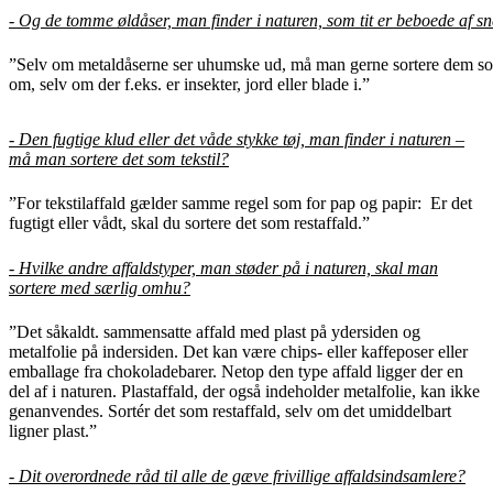
- Og de tomme øldåser, man finder i naturen, som tit er beboede af sn
”Selv om metaldåserne ser uhumske ud, må man gerne sortere dem so
om, selv om der f.eks. er insekter, jord eller blade i.”
- Den fugtige klud eller det våde stykke tøj, man finder i naturen –
må man sortere det som tekstil?
”For tekstilaffald gælder samme regel som for pap og papir: Er det
fugtigt eller vådt, skal du sortere det som restaffald.”
- Hvilke andre affaldstyper, man støder på i naturen, skal man
sortere med særlig omhu?
”Det såkaldt. sammensatte affald med plast på ydersiden og
metalfolie på indersiden. Det kan være chips- eller kaffeposer eller
emballage fra chokoladebarer. Netop den type affald ligger der en
del af i naturen. Plastaffald, der også indeholder metalfolie, kan ikke
genanvendes. Sortér det som restaffald, selv om det umiddelbart
ligner plast.”
- Dit overordnede råd til alle de gæve frivillige affaldsindsamlere?