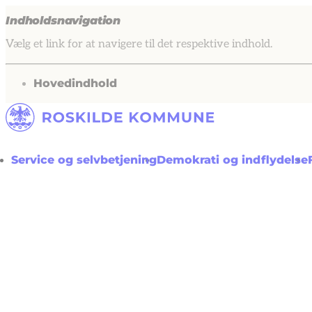
Indholdsnavigation
Vælg et link for at navigere til det respektive indhold.
gå til
Hovedindhold
Service og selvbetjening
Demokrati og indflydelse