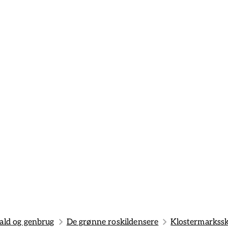
ald og genbrug
De grønne roskildensere
Klostermarkssk