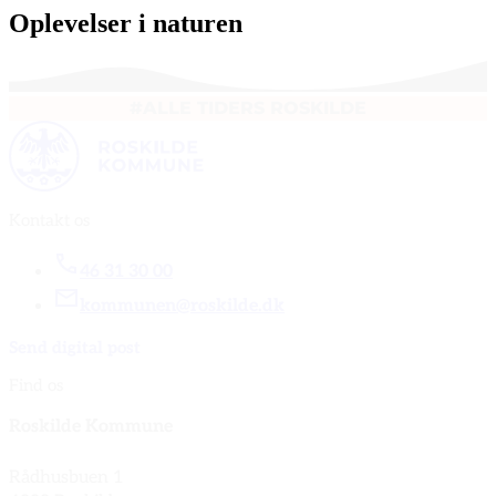
Oplevelser i naturen
#ALLE TIDERS ROSKILDE
Kontakt os
46 31 30 00
kommunen@roskilde.dk
Send digital post
Find os
Roskilde Kommune
Rådhusbuen 1