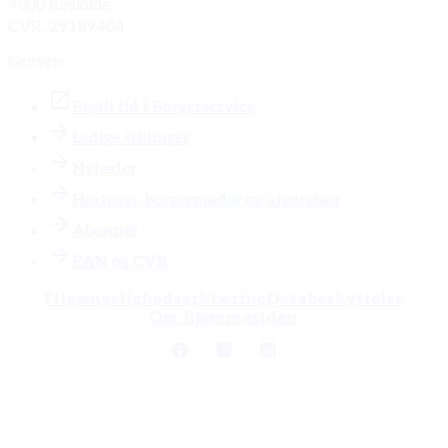
4000 Roskilde
CVR. 29189404
Genveje
Bestil tid i Borgerservice
Ledige stillinger
Nyheder
Høringer, borgermøder og afgørelser
Abonnér
EAN og CVR
Tilgængelighedserklæring
Databeskyttelse
Om hjemmesiden