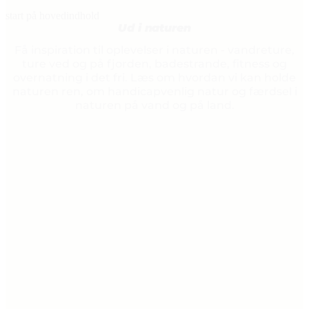
start på hovedindhold
Ud i naturen
senest opdateret 25. juni 2025
Få inspiration til oplevelser i naturen - vandreture,
ture ved og på fjorden, badestrande, fitness og
overnatning i det fri. Læs om hvordan vi kan holde
naturen ren, om handicapvenlig natur og færdsel i
naturen på vand og på land.