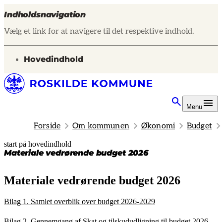
Indholdsnavigation
Vælg et link for at navigere til det respektive indhold.
gå til
Hovedindhold
Menu
Forside
Om kommunen
Økonomi
Budget
start på hovedindhold
senest opdateret 24. oktober 2025
Materiale vedrørende budget 2026
Materiale vedrørende budget 2026
Bilag 1. Samlet overblik over budget 2026-2029
Bilag 2. Gennemgang af Skat og tilskududligning til budget 2026-