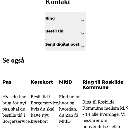
Kontakt
Ring
Bestil tid
Send digital post
Se også
Pas
Kørekort
MitID
Ring til Roskilde
Kommune
Hvis du har
Bestil tid i
Find ud af
Ring til Roskilde
brug for nyt
Borgerservice,
hvor og
Kommune mellem kl. 9
pas, skal du
hvis du skal
hvordan,
- 14 alle hverdage. Vi
bestille tid i
have nyt
du kan få
besvarer din
Borgerservice.
kørekort
MitID
henvendelse - eller