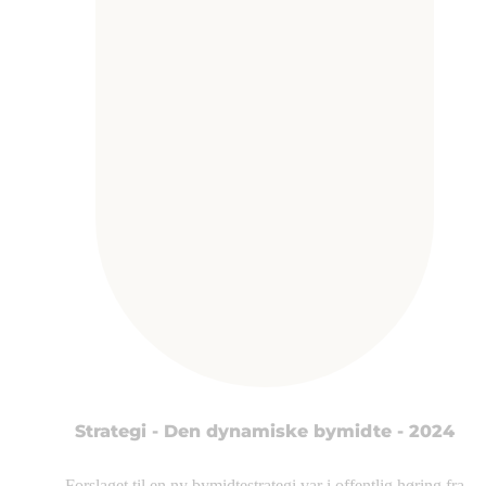
Strategi - Den dynamiske bymidte - 2024
Forslaget til en ny bymidtestrategi var i offentlig høring fra