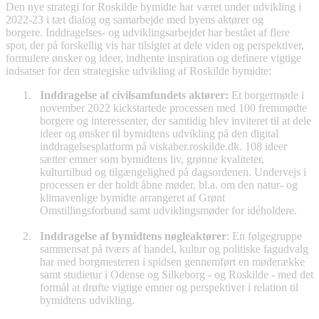
Den nye strategi for Roskilde bymidte har været under udvikling i
2022-23 i tæt dialog og samarbejde med byens aktører og
borgere. Inddragelses- og udviklingsarbejdet har bestået af flere
spor, der på forskellig vis har tilsigtet at dele viden og perspektiver,
formulere ønsker og ideer, indhente inspiration og definere vigtige
indsatser for den strategiske udvikling af Roskilde bymidte:
Inddragelse af civilsamfundets aktører:
Et borgermøde i
november 2022 kickstartede processen med 100 fremmødte
borgere og interessenter, der samtidig blev inviteret til at dele
ideer og ønsker til bymidtens udvikling på den digital
inddragelsesplatform på viskaber.roskilde.dk. 108 ideer
sætter emner som bymidtens liv, grønne kvaliteter,
kulturtilbud og tilgængelighed på dagsordenen. Undervejs i
processen er der holdt åbne møder, bl.a. om den natur- og
klimavenlige bymidte arrangeret af Grønt
Omstillingsforbund samt udviklingsmøder for idéholdere.
Inddragelse af bymidtens nøgleaktører
: En følgegruppe
sammensat på tværs af handel, kultur og politiske fagudvalg
har med borgmesteren i spidsen gennemført en møderække
samt studietur i Odense og Silkeborg - og Roskilde - med det
formål at drøfte vigtige emner og perspektiver i relation til
bymidtens udvikling.