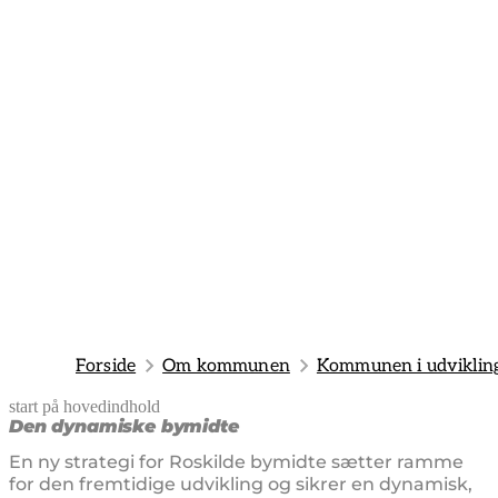
Forside
Om kommunen
Kommunen i udviklin
start på hovedindhold
senest opdateret 5. maj 2026
Den dynamiske bymidte
En ny strategi for Roskilde bymidte sætter ramme
for den fremtidige udvikling og sikrer en dynamisk,