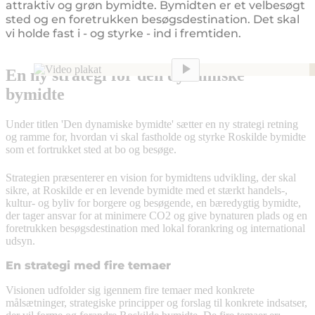
attraktiv og grøn bymidte. Bymidten er et velbesøgt
sted og en foretrukken besøgsdestination. Det skal
vi holde fast i - og styrke - ind i fremtiden.
En ny strategi for den dynamiske
bymidte
Under titlen 'Den dynamiske bymidte' sætter en ny strategi retning
og ramme for, hvordan vi skal fastholde og styrke Roskilde bymidte
som et fortrukket sted at bo og besøge.
Strategien præsenterer en vision for bymidtens udvikling, der skal
sikre, at Roskilde er en levende bymidte med et stærkt handels-,
kultur- og byliv for borgere og besøgende, en bæredygtig bymidte,
der tager ansvar for at minimere CO2 og give bynaturen plads og en
foretrukken besøgsdestination med lokal forankring og international
udsyn.
En strategi med fire temaer
Visionen udfolder sig igennem fire temaer med konkrete
målsætninger, strategiske principper og forslag til konkrete indsatser,