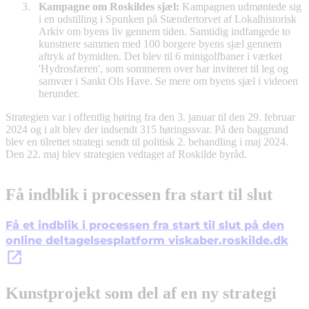
Kampagne om Roskildes sjæl:
Kampagnen udmøntede sig
i en udstilling i Spunken på Stændertorvet af Lokalhistorisk
Arkiv om byens liv gennem tiden. Samtidig indfangede to
kunstnere sammen med 100 borgere byens sjæl gennem
aftryk af bymidten. Det blev til 6 minigolfbaner i værket
'Hydrosfæren', som sommeren over har inviteret til leg og
samvær i Sankt Ols Have. Se mere om byens sjæl i videoen
herunder.
Strategien var i offentlig høring fra den 3. januar til den 29. februar
2024 og i alt blev der indsendt 315 høringssvar. På den baggrund
blev en tilrettet strategi sendt til politisk 2. behandling i maj 2024.
Den 22. maj blev strategien vedtaget af Roskilde byråd.
Få indblik i processen fra start til slut
Få et indblik i processen fra start til slut på den
online deltagelsesplatform viskaber.roskilde.dk
Kunstprojekt som del af en ny strategi