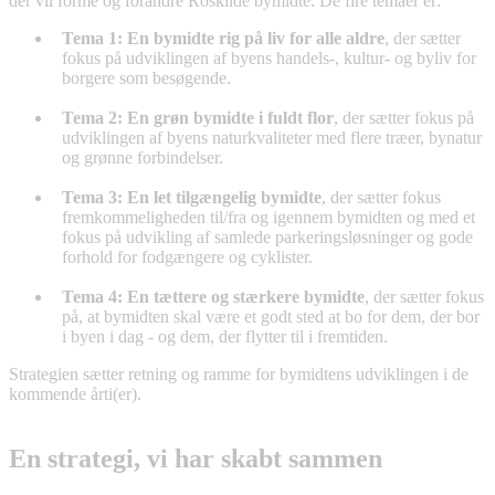
der vil forme og forandre Roskilde bymidte. De fire temaer er:
Tema 1: En bymidte rig på liv for alle aldre
, der sætter
fokus på udviklingen af byens handels-, kultur- og byliv for
borgere som besøgende.
Tema 2: En grøn bymidte i fuldt flor
, der sætter fokus på
udviklingen af byens naturkvaliteter med flere træer, bynatur
og grønne forbindelser.
Tema 3: En let tilgængelig bymidte
, der sætter fokus
fremkommeligheden til/fra og igennem bymidten og med et
fokus på udvikling af samlede parkeringsløsninger og gode
forhold for fodgængere og cyklister.
Tema 4: En tættere og stærkere bymidte
, der sætter fokus
på, at bymidten skal være et godt sted at bo for dem, der bor
i byen i dag - og dem, der flytter til i fremtiden.
Strategien sætter retning og ramme for bymidtens udviklingen i de
kommende årti(er).
En strategi, vi har skabt sammen