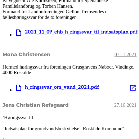
På vegne af Ole Karmsteen, Formand for Sjællandske
Familielandbrug og Torben Hansen,
Formand for Landboforeningen Gefion, fremsendes et
fælleshøringssvar for de to foreninger.
2021_11_09_ehb_h_ringssvar_til_indsatsplan.pdf
Mona Christensen
07.11.2021
Hermed høringssvar fra foreningen Grusgravens Naboer, Vindinge,
4000 Roskilde
h_ringssvar_om_vand_2021.pdf
Jens Christian Refsgaard
27.10.2021
’Høringssvar til
"Indsatsplan for grundvandsbeskyttelse i Roskilde Kommune"