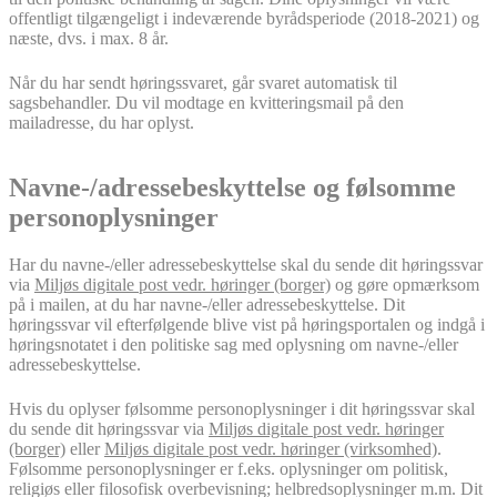
offentligt tilgængeligt i indeværende byrådsperiode (2018-2021) og
næste, dvs. i max. 8 år.
Når du har sendt høringssvaret, går svaret automatisk til
sagsbehandler. Du vil modtage en kvitteringsmail på den
mailadresse, du har oplyst.
Navne-/adressebeskyttelse og følsomme
personoplysninger
Har du navne-/eller adressebeskyttelse skal du sende dit høringssvar
via
Miljøs digitale post vedr. høringer (borger)
og gøre opmærksom
på i mailen, at du har navne-/eller adressebeskyttelse. Dit
høringssvar vil efterfølgende blive vist på høringsportalen og indgå i
høringsnotatet i den politiske sag med oplysning om navne-/eller
adressebeskyttelse.
Hvis du oplyser følsomme personoplysninger i dit høringssvar skal
du sende dit høringssvar via
Miljøs digitale post vedr. høringer
(borger)
eller
Miljøs digitale post vedr. høringer (virksomhed)
.
Følsomme personoplysninger er f.eks. oplysninger om politisk,
religiøs eller filosofisk overbevisning; helbredsoplysninger m.m. Dit