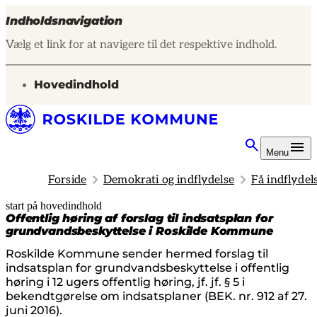
Indholdsnavigation
Vælg et link for at navigere til det respektive indhold.
gå til
Hovedindhold
Menu
Forside
Demokrati og indflydelse
Få indflydel
start på hovedindhold
senest opdateret 19. februar 2026
Offentlig høring af forslag til indsatsplan for
grundvandsbeskyttelse i Roskilde Kommune
Roskilde Kommune sender hermed forslag til
indsatsplan for grundvandsbeskyttelse i offentlig
høring i 12 ugers offentlig høring, jf. jf. § 5 i
bekendtgørelse om indsatsplaner (BEK. nr. 912 af 27.
juni 2016).