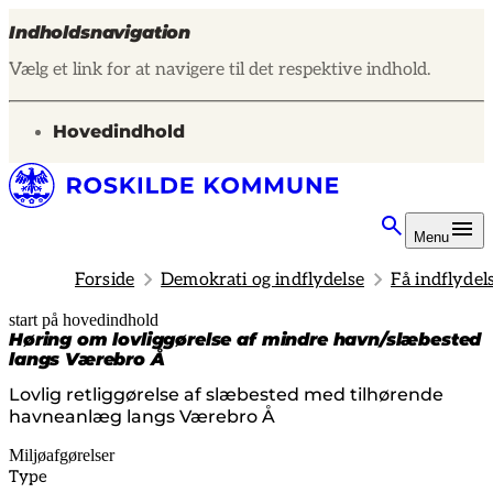
Indholdsnavigation
Vælg et link for at navigere til det respektive indhold.
gå til
Hovedindhold
Menu
Forside
Demokrati og indflydelse
Få indflydel
start på hovedindhold
senest opdateret 19. februar 2026
Høring om lovliggørelse af mindre havn/slæbested
langs Værebro Å
Lovlig retliggørelse af slæbested med tilhørende
havneanlæg langs Værebro Å
Miljøafgørelser
Type