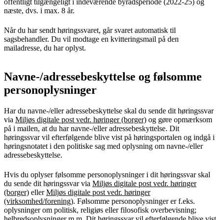
offentligt tilgængeligt i indeværende byrådsperiode (2022-25) og
næste, dvs. i max. 8 år.
Når du har sendt høringssvaret, går svaret automatisk til
sagsbehandler. Du vil modtage en kvitteringsmail på den
mailadresse, du har oplyst.
Navne-/adressebeskyttelse og følsomme
personoplysninger
Har du navne-/eller adressebeskyttelse skal du sende dit høringssvar
via
Miljøs digitale post vedr. høringer (borger)
og gøre opmærksom
på i mailen, at du har navne-/eller adressebeskyttelse. Dit
høringssvar vil efterfølgende blive vist på høringsportalen og indgå i
høringsnotatet i den politiske sag med oplysning om navne-/eller
adressebeskyttelse.
Hvis du oplyser følsomme personoplysninger i dit høringssvar skal
du sende dit høringssvar via
Miljøs digitale post vedr. høringer
(borger)
eller
Miljøs digitale post vedr. høringer
(virksomhed/forening)
. Følsomme personoplysninger er f.eks.
oplysninger om politisk, religiøs eller filosofisk overbevisning;
helbredsoplysninger m.m. Dit høringssvar vil efterfølgende blive vist