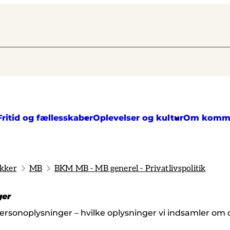
Fritid og fællesskaber
Oplevelser og kultur
Om komm
ikker
MB
BKM MB - MB generel - Privatlivspolitik
ger
personoplysninger – hvilke oplysninger vi indsamler om 