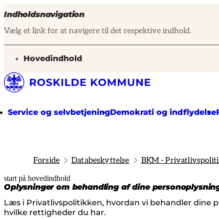
Indholdsnavigation
Vælg et link for at navigere til det respektive indhold.
gå til
Hovedindhold
Service og selvbetjening
Demokrati og indflydelse
Forside
Databeskyttelse
BKM - Privatlivspolit
start på hovedindhold
senest opdateret 27. april 2026
Oplysninger om behandling af dine personoplysnin
Læs i Privatlivspolitikken, hvordan vi behandler dine 
hvilke rettigheder du har.