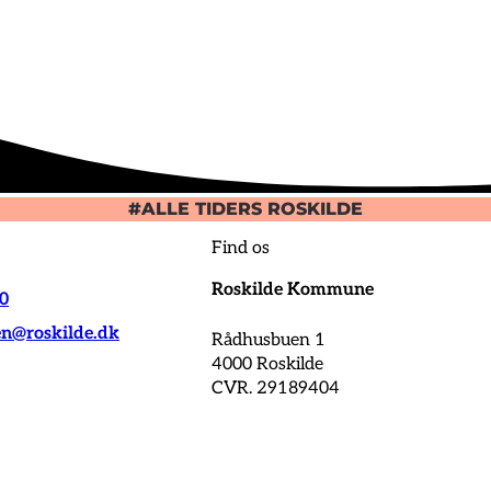
#ALLE TIDERS ROSKILDE
Find os
Roskilde Kommune
00
@roskilde.dk
Rådhusbuen 1
4000 Roskilde
CVR. 29189404