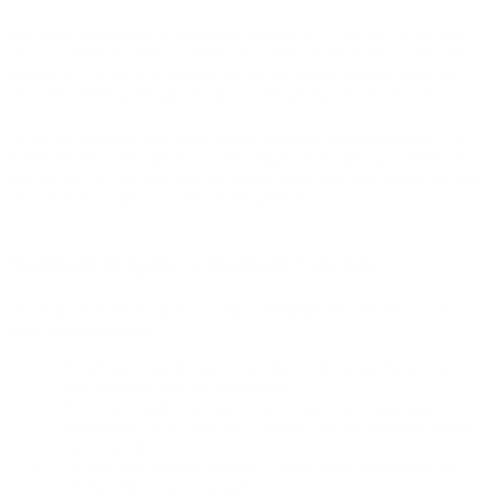
Det faste holdepunkt er frokosten mellem kl. 12.00 og 13.00, hvor
man kan købe et lækkert måltid mad. Herudover spiser vi aftensmad
torsdag kl. 18, hvor vi hjælpes ad og alle har en opgave enten før
eller efter. Fredag morgen byder på morgenmad fra kl. 9 – 10.
Vi har en hyggelig stue, som danner rammen om fællesskabet i de
kolde måneder. Her spiller vi spil, lægger puslespil og snakker om
løst og fast. Vi har også dart og billard, som man kan hygge sig med,
eller man kan tage en pause i massagestolen.
Samværsregler i Makers Corner
Vi vil gerne have det godt sammen i fællesskabet. Derfor har vi
disse samværsregler:
Vi udviser respekt baseret på ligeværd, uanset handicap,
køn, religion, race og seksualitet
Vi vil have gode dialoger, hvor vi kan undersøge egne
holdninger; og vil gøre det i respekt for den enkeltes person
og rettigheder
Du kan ikke besøge Makers Corner under påvirkning af
alkohol eller andre rusmidler