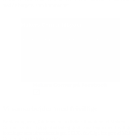
med de borgere, som kommer her.
Makers Corner tilbyder
Se alle tilbud og aktiviteter hos Makers Corner.
Se alle tilbud i Makers Corner
Makers Corner på Facebook
Vi samarbejder med frivillige
Bredden og mangfoldigheden i aktivitetstilbuddene på Makers
Corner skyldes i høj grad et tæt og godt samarbejde med frivillige
foreninger som idrætsforeningen SIR98, frivillige brugere af Makers
Corner og andre lokale aktører.