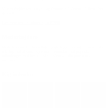
Vi samarbejder om, at styrke og fremme inkluderende fællesskaber
generelt.
Læs mere om idrætsforeningen SIR98
Medarbejdere
Medarbejderne har forskellige faglige baggrunde og de har alle stor
erfaring med at samarbejde med mennesker med psykiske
udfordringer, med henblik på at understøtte din proces mod
recovery.
Kig indenfor