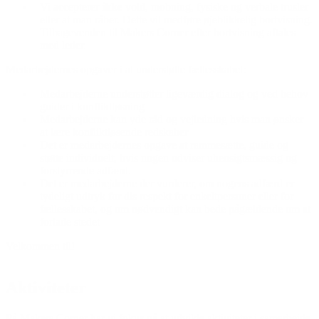
Vi accepterer
ikke
vold, mobning, fysiske og verbale trusler
eller at man råber. Dette vil medføre øjeblikkelig bortvisning.
Tilbagevenden til Makers Corner efter bortvisning aftales
med leder.
Medarbejdernes opgaver i at understøtte fællesskabet:
Medarbejderne understøtter ligeværdig dialog og ved behov
guider i konfliktløsning
Medarbejderne kan yde råd og vejledning hvis man ønsker
at lære konfliktløsende redskaber
Det er medarbejdernes opgave at rammesætte, guide og
støtte individuelt, hvis nogen udviser uhensigtsmæssig og
forstyrrende adfærd.
Det er medarbejderne der vurderer, om nogens adfærd er
tydeligt udtryk for dis respekt for enkeltpersoner eller for
fællesskabet, og om nødvendigt kan bede pågældende om at
forlade stedet
Velkommen til!
Aktiviteter
På Makers Corner har vi fokus på at udvikle aktiviteter i samarbejde