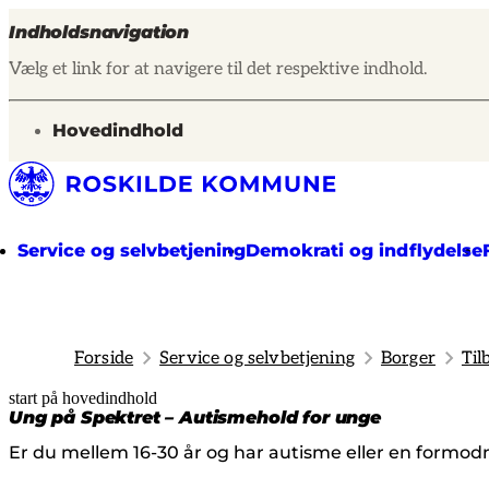
Indholdsnavigation
Vælg et link for at navigere til det respektive indhold.
gå til
Hovedindhold
Service og selvbetjening
Demokrati og indflydelse
Forside
Service og selvbetjening
Borger
Til
start på hovedindhold
senest opdateret 20. marts 2026
Ung på Spektret – Autismehold for unge
Er du mellem 16-30 år og har autisme eller en formodn