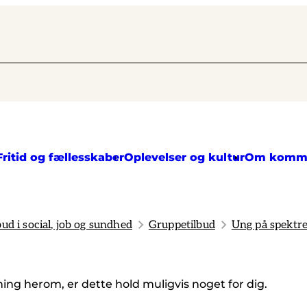
Fritid og fællesskaber
Oplevelser og kultur
Om komm
bud i social, job og sundhed
Gruppetilbud
Ung på spektre
ing herom, er dette hold muligvis noget for dig.