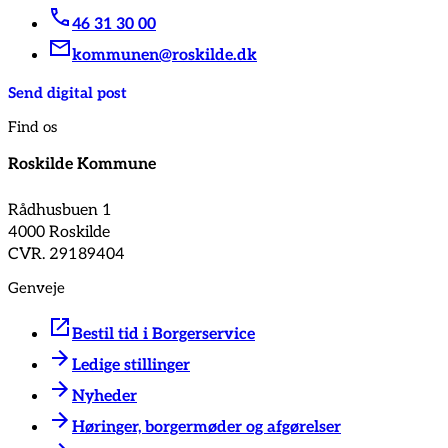
46 31 30 00
kommunen@roskilde.dk
Send digital post
Find os
Roskilde Kommune
Rådhusbuen 1
4000 Roskilde
CVR. 29189404
Genveje
Bestil tid i Borgerservice
Ledige stillinger
Nyheder
Høringer, borgermøder og afgørelser