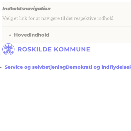
Indholdsnavigation
Vælg et link for at navigere til det respektive indhold.
gå til
Hovedindhold
Service og selvbetjening
Demokrati og indflydelse