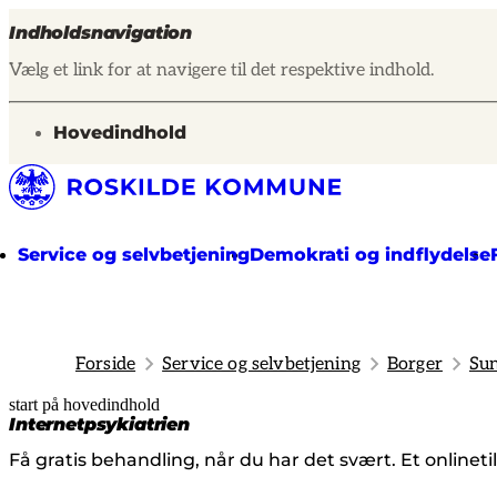
Indholdsnavigation
Vælg et link for at navigere til det respektive indhold.
gå til
Hovedindhold
Service og selvbetjening
Demokrati og indflydelse
Forside
Service og selvbetjening
Borger
Sun
start på hovedindhold
senest opdateret 12. marts 2026
Internetpsykiatrien
Få gratis behandling, når du har det svært. Et onlineti