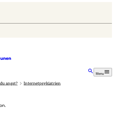
unen
Menu
du angst?
Internetpsykiatrien
on.