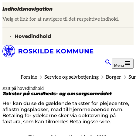
Indholdsnavigation
Vælg et link for at navigere til det respektive indhold.
gå til
Hovedindhold
Menu
Forside
Service og selvbetjening
Borger
Sun
start på hovedindhold
senest opdateret 12. marts 2026
Takster på sundheds- og omsorgsområdet
Her kan du se de gældende takster for plejecentre,
aflastningspladser, mad til hjemmeboende m.m.
Betaling for ydelserne sker via opkrævning på
faktura, som kan tilmeldes Betalingsservice.