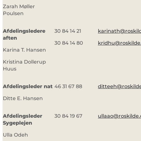
Zarah Møller
Poulsen
Afdelingsledere
30 84 14 21
karinath@roskil
aften
30 84 14 80
kridhu@roskilde
Karina T. Hansen
Kristina Dollerup
Huus
Afdelingsleder nat
46 31 67 88
ditteeh@roskild
Ditte E. Hansen
Afdelingsleder
30 84 19 67
ullaao@roskilde
Sygeplejen
Ulla Odeh