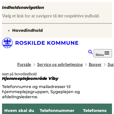
Indholdsnavigation
Vælg et link for at navigere til det respektive indhold.
gå til
Hovedindhold
Menu
Forside
Service og selvbetjening
Borger
Sun
start på hovedindhold
senest opdateret 15. juni 2026
Hjemmeplejeområde Viby
Telefonnumre og mailadresser til
hjemmeplejegruppen, Sygeplejen og
afdelingslederne.
Hvem skal du
Telefonnummer
Telefonens