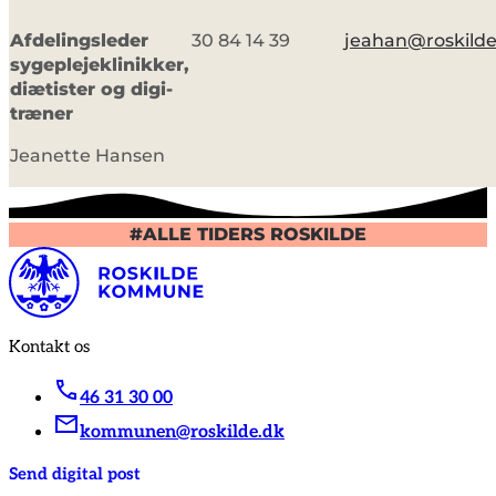
Afdelingsleder
30 84 14 39
jeahan@roskilde
sygeplejeklinikker,
diætister og digi-
træner
Jeanette Hansen
#ALLE TIDERS ROSKILDE
Kontakt os
46 31 30 00
kommunen@roskilde.dk
Send digital post