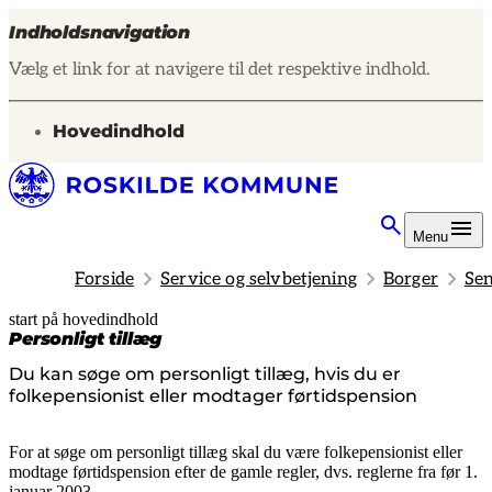
Indholdsnavigation
Vælg et link for at navigere til det respektive indhold.
gå til
Hovedindhold
Menu
Forside
Service og selvbetjening
Borger
Sen
start på hovedindhold
senest opdateret 28. maj 2026
Personligt tillæg
Du kan søge om personligt tillæg, hvis du er
folkepensionist eller modtager førtidspension
For at søge om personligt tillæg skal du være folkepensionist eller
modtage førtidspension efter de gamle regler, dvs. reglerne fra før 1.
januar 2003.