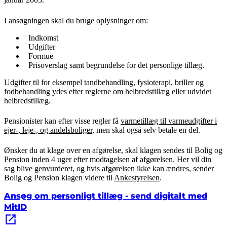
I ansøgningen skal du bruge oplysninger om:
Indkomst
Udgifter
Formue
Prisoverslag samt begrundelse for det personlige tillæg.
Udgifter til for eksempel tandbehandling, fysioterapi, briller og
fodbehandling ydes efter reglerne om
helbredstillæg
eller udvidet
helbredstillæg.
Pensionister kan efter visse regler få
varmetillæg til varmeudgifter i
ejer-, leje-, og andelsboliger
, men skal også selv betale en del.
Ønsker du at klage over en afgørelse, skal klagen sendes til Bolig og
Pension inden 4 uger efter modtagelsen af afgørelsen. Her vil din
sag blive genvurderet, og hvis afgørelsen ikke kan ændres, sender
Bolig og Pension klagen videre til
Ankestyrelsen
.
Ansøg om personligt tillæg - send digitalt med
MitID