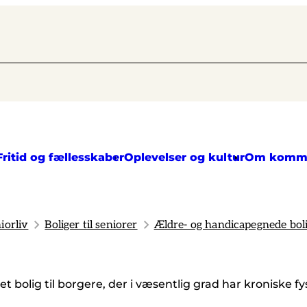
Fritid og fællesskaber
Oplevelser og kultur
Om komm
iorliv
Boliger til seniorer
Ældre- og handicapegnede bol
t bolig til borgere, der i væsentlig grad har kroniske f