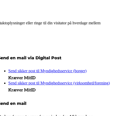
toplysninger eller ringe til din visitator på hverdage mellem
Send en mail via Digital Post
Send sikker post til Myndighedsservice (borger)
Kræver MitID
Send sikker post til Myndighedsservice (virksomhed/forening)
Kræver MitID
Send en mail