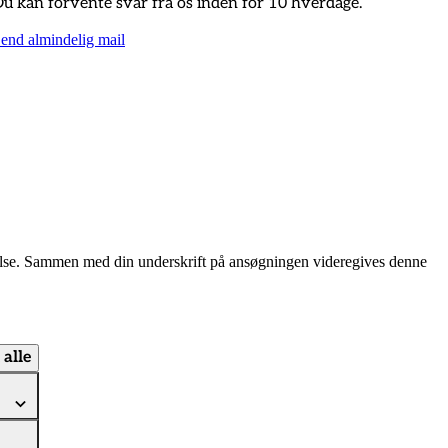
u kan forvente svar fra os inden for 10 hverdage.
end almindelig mail
velse. Sammen med din underskrift på ansøgningen videregives denne
alle