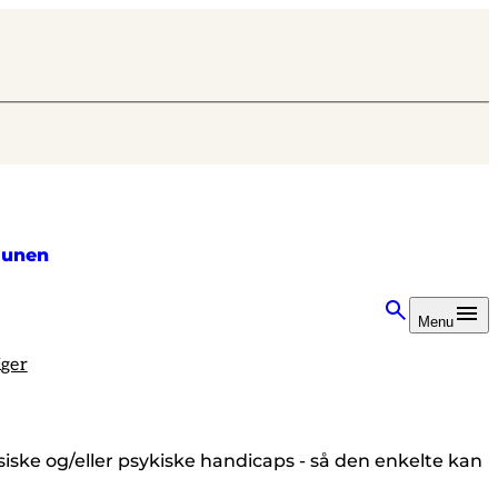
unen
Menu
iger
ysiske og/eller psykiske handicaps - så den enkelte kan