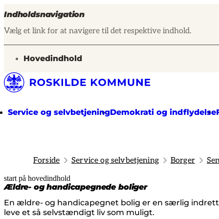
Indholdsnavigation
Vælg et link for at navigere til det respektive indhold.
gå til
Hovedindhold
Service og selvbetjening
Demokrati og indflydelse
Forside
Service og selvbetjening
Borger
Sen
start på hovedindhold
senest opdateret 6. august 2026
Ældre- og handicapegnede boliger
En ældre- og handicapegnet bolig er en særlig indrette
leve et så selvstændigt liv som muligt.