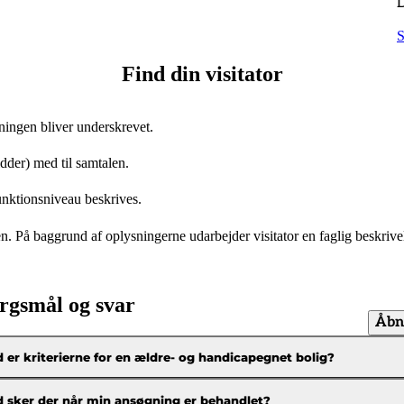
D
S
Find din visitator
gningen bliver underskrevet.
dder) med til samtalen.
funktionsniveau beskrives.
en. På baggrund af oplysningerne udarbejder visitator en faglig beskri
rgsmål og svar
Åbn 
 er kriterierne for en ældre- og handicapegnet bolig?
 sker der når min ansøgning er behandlet?