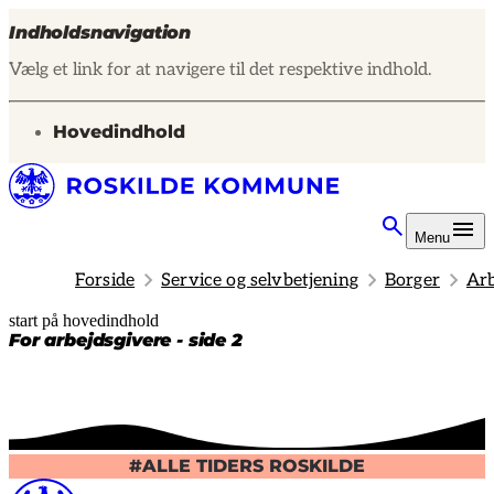
Indholdsnavigation
Vælg et link for at navigere til det respektive indhold.
gå til
Hovedindhold
Menu
Forside
Service og selvbetjening
Borger
Arb
start på hovedindhold
senest opdateret 14. januar 2025
For arbejdsgivere - side 2
#ALLE TIDERS ROSKILDE