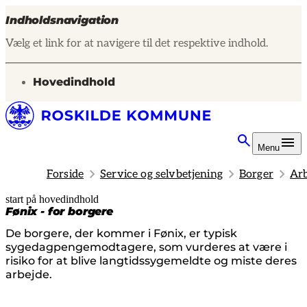
Indholdsnavigation
Vælg et link for at navigere til det respektive indhold.
gå til
Hovedindhold
Menu
Forside
Service og selvbetjening
Borger
Arb
start på hovedindhold
senest opdateret 12. marts 2026
Fønix - for borgere
De borgere, der kommer i Fønix, er typisk
sygedagpengemodtagere, som vurderes at være i
risiko for at blive langtidssygemeldte og miste deres
arbejde.