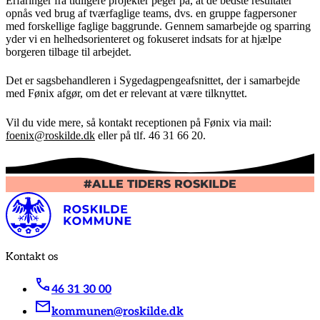
Erfaringer fra tidligere projekter peger på, at de bedste resultater
opnås ved brug af tværfaglige teams, dvs. en gruppe fagpersoner
med forskellige faglige baggrunde. Gennem samarbejde og sparring
yder vi en helhedsorienteret og fokuseret indsats for at hjælpe
borgeren tilbage til arbejdet.
Det er sagsbehandleren i Sygedagpengeafsnittet, der i samarbejde
med Fønix afgør, om det er relevant at være tilknyttet.
Vil du vide mere, så kontakt receptionen på Fønix via mail:
foenix@roskilde.dk
eller på tlf. 46 31 66 20.
#ALLE TIDERS ROSKILDE
Kontakt os
46 31 30 00
kommunen@roskilde.dk