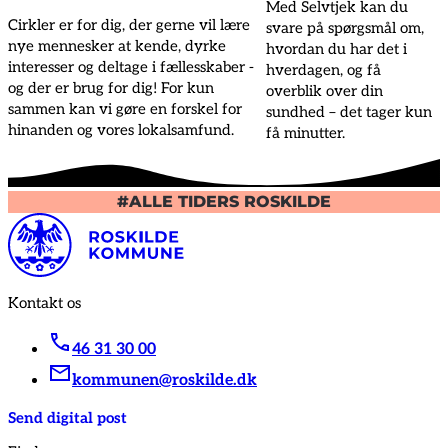
Med Selvtjek kan du
Cirkler er for dig, der gerne vil lære
svare på spørgsmål om,
nye mennesker at kende, dyrke
hvordan du har det i
interesser og deltage i fællesskaber -
hverdagen, og få
og der er brug for dig! For kun
overblik over din
sammen kan vi gøre en forskel for
sundhed – det tager kun
hinanden og vores lokalsamfund.
få minutter.
#ALLE TIDERS ROSKILDE
Kontakt os
46 31 30 00
kommunen@roskilde.dk
Send digital post