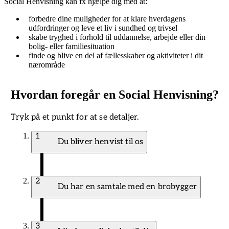
Social Henvisning kan fx hjælpe dig med at:
forbedre dine muligheder for at klare hverdagens
udfordringer og leve et liv i sundhed og trivsel
skabe tryghed i forhold til uddannelse, arbejde eller din
bolig- eller familiesituation
finde og blive en del af fællesskaber og aktiviteter i dit
nærområde
Hvordan foregår en Social Henvisning?
Tryk på et punkt for at se detaljer.
1
Du bliver henvist til os
2
Du har en samtale med en brobygger
3