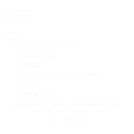
Rådhusbuen 1
4000 Roskilde
CVR. 29189404
Genveje
Bestil tid i Borgerservice
Ledige stillinger
Nyheder
Høringer, borgermøder og afgørelser
Abonnér
EAN og CVR
Tilgængelighedserklæring
Databeskyttelse
Om hjemmesiden